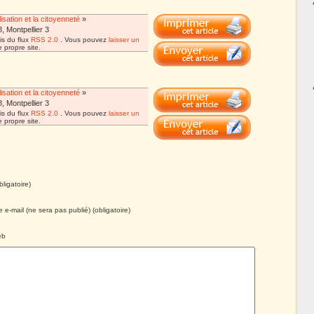
lisation et la citoyenneté
»
 Montpellier 3
is du flux
RSS 2.0
. Vous pouvez
laisser un
 propre site.
lisation et la citoyenneté
»
 Montpellier 3
is du flux
RSS 2.0
. Vous pouvez
laisser un
 propre site.
ligatoire)
 e-mail (ne sera pas publié) (obligatoire)
eb