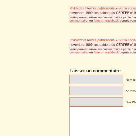
Philotozzi
»
Autres publications
»
Sur la socia
novembre 1999, les cahiers du CERFEE n°18,
Vous pouvez suivre les commentaires par le bia
commentaire
, ou
faire un trackback
depuis votre
Philotozzi
»
Autres publications
»
Sur la socia
novembre 1999, les cahiers du CERFEE n°18,
Vous pouvez suivre les commentaires par le bia
commentaire
, ou
faire un trackback
depuis votre
Laisser un commentaire
Nom (ob
Adresse
Site W