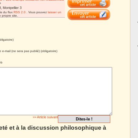
»
 Montpellier 3
is du flux
RSS 2.0
. Vous pouvez
laisser un
 propre site.
ligatoire)
 e-mail (ne sera pas publié) (obligatoire)
eb
>> Article suivant
eté et à la discussion philosophique à