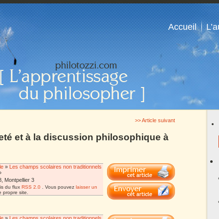
Accueil
L’a
>> Article suivant
eté et à la discussion philosophique à
le
»
Les champs scolaires non traditionnels
»
 Montpellier 3
is du flux
RSS 2.0
. Vous pouvez
laisser un
 propre site.
le
»
Les champs scolaires non traditionnels