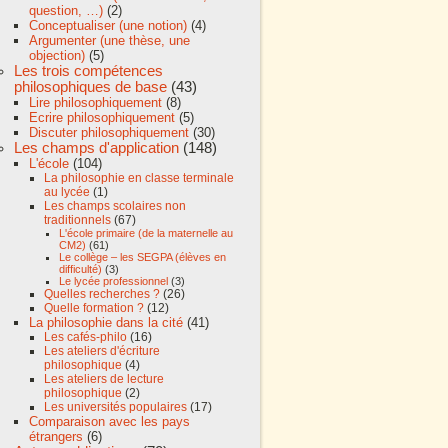
question, …)
(2)
Conceptualiser (une notion)
(4)
Argumenter (une thèse, une
objection)
(5)
Les trois compétences
philosophiques de base
(43)
Lire philosophiquement
(8)
Ecrire philosophiquement
(5)
Discuter philosophiquement
(30)
Les champs d'application
(148)
L'école
(104)
La philosophie en classe terminale
au lycée
(1)
Les champs scolaires non
traditionnels
(67)
L'école primaire (de la maternelle au
CM2)
(61)
Le collège – les SEGPA (élèves en
difficulté)
(3)
Le lycée professionnel
(3)
Quelles recherches ?
(26)
Quelle formation ?
(12)
La philosophie dans la cité
(41)
Les cafés-philo
(16)
Les ateliers d'écriture
philosophique
(4)
Les ateliers de lecture
philosophique
(2)
Les universités populaires
(17)
Comparaison avec les pays
étrangers
(6)