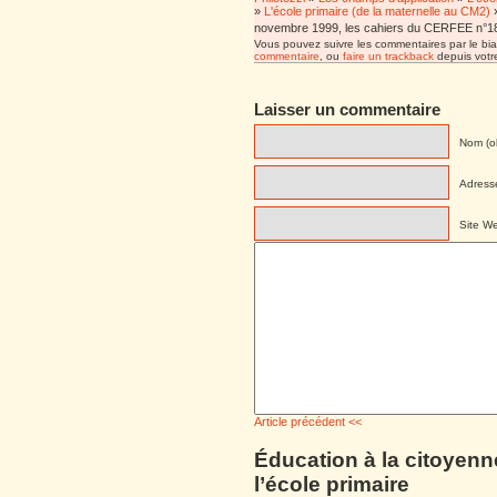
»
L'école primaire (de la maternelle au CM2)
novembre 1999, les cahiers du CERFEE n°18,
Vous pouvez suivre les commentaires par le bia
commentaire
, ou
faire un trackback
depuis votre
Laisser un commentaire
Nom (ob
Adresse
Site W
Article précédent <<
Éducation à la citoyenn
l’école primaire