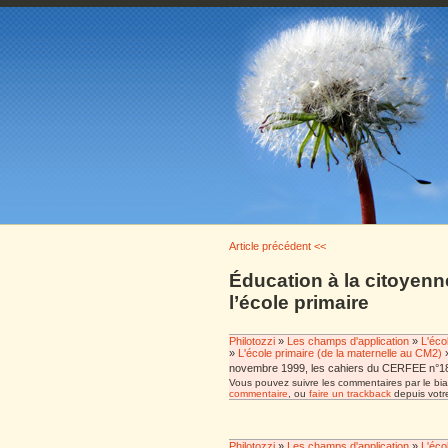
Article précédent <<
Éducation à la citoyenn
l’école primaire
Philotozzi
»
Les champs d'application
»
L'éco
»
L'école primaire (de la maternelle au CM2)
novembre 1999, les cahiers du CERFEE n°18,
Vous pouvez suivre les commentaires par le bia
commentaire
, ou
faire un trackback
depuis votre
Philotozzi
»
Les champs d'application
»
L'éco