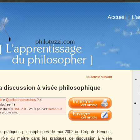
Accueil
L’a
>> Article suivant
la discussion à visée philosophique
le
»
Quelles recherches ?
»
lo.free.fr)
is du flux
RSS 2.0
. Vous pouvez
laisser un
 propre site.
les pratiques philosophiques de mai 2002 au Crdp de Rennes,
 rôle du maître dans les pratiques de discussion à visée