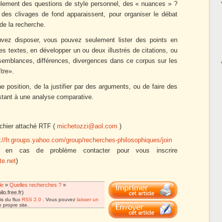
ulement des questions de style personnel, des « nuances » ?
ù des clivages de fond apparaissent, pour organiser le débat
 de la recherche.
vez disposer, vous pouvez seulement lister des points en
s textes, en développer un ou deux illustrés de citations, ou
ssemblances, différences, divergences dans ce corpus sur les
tre».
ne position, de la justifier par des arguments, ou de faire des
nstant à une analyse comparative.
ichier attaché RTF (
michetozzi@aol.com
)
p://fr.groups.yahoo.com/group/recherches-philosophiques/join
t en cas de problème contacter pour vous inscrire
te.net
)
le
»
Quelles recherches ?
»
lo.free.fr)
is du flux
RSS 2.0
. Vous pouvez
laisser un
 propre site.