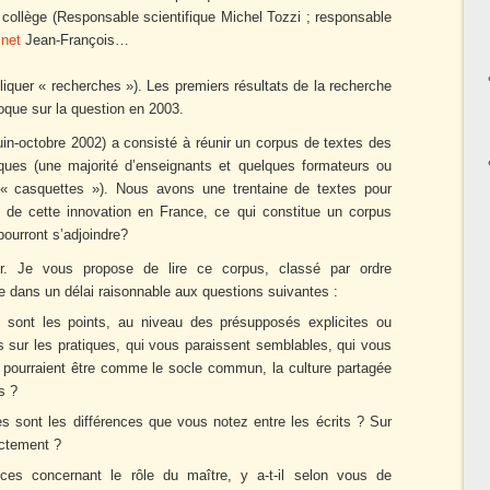
u collège (Responsable scientifique Michel Tozzi ; responsable
.net
Jean-François…
liquer « recherches »). Les premiers résultats de la recherche
que sur la question en 2003.
uin-octobre 2002) a consisté à réunir un corpus de textes des
ques (une majorité d’enseignants et quelques formateurs ou
s « casquettes »). Nous avons une trentaine de textes pour
s de cette innovation en France, ce qui constitue un corpus
 pourront s’adjoindre?
 Je vous propose de lire ce corpus, classé par ordre
e dans un délai raisonnable aux questions suivantes :
s sont les points, au niveau des présupposés explicites ou
s sur les pratiques, qui vous paraissent semblables, qui vous
 pourraient être comme le socle commun, la culture partagée
s ?
les sont les différences que vous notez entre les écrits ? Sur
actement ?
nces concernant le rôle du maître, y a-t-il selon vous de