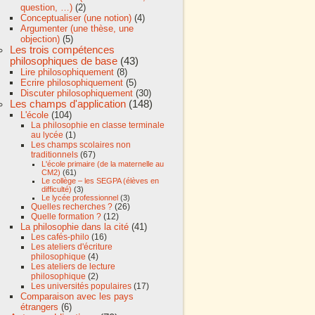
question, …)
(2)
Conceptualiser (une notion)
(4)
Argumenter (une thèse, une
objection)
(5)
Les trois compétences
philosophiques de base
(43)
Lire philosophiquement
(8)
Ecrire philosophiquement
(5)
Discuter philosophiquement
(30)
Les champs d'application
(148)
L'école
(104)
La philosophie en classe terminale
au lycée
(1)
Les champs scolaires non
traditionnels
(67)
L'école primaire (de la maternelle au
CM2)
(61)
Le collège – les SEGPA (élèves en
difficulté)
(3)
Le lycée professionnel
(3)
Quelles recherches ?
(26)
Quelle formation ?
(12)
La philosophie dans la cité
(41)
Les cafés-philo
(16)
Les ateliers d'écriture
philosophique
(4)
Les ateliers de lecture
philosophique
(2)
Les universités populaires
(17)
Comparaison avec les pays
étrangers
(6)