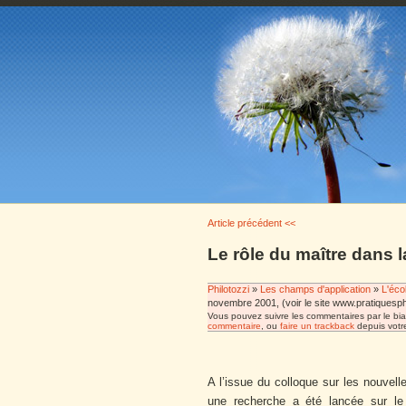
Article précédent <<
Le rôle du maître dans 
Philotozzi
»
Les champs d'application
»
L'éco
novembre 2001, (voir le site www.pratiquesphi
Vous pouvez suivre les commentaires par le bia
commentaire
, ou
faire un trackback
depuis votre
A l’issue du colloque sur les nouvel
une recherche a été lancée sur le