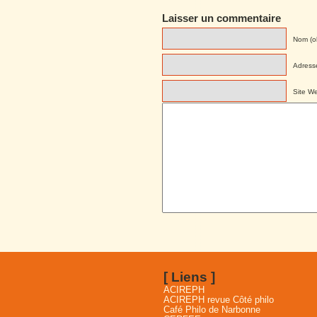
Laisser un commentaire
Nom (ob
Adresse
Site W
[ Liens ]
ACIREPH
ACIREPH revue Côté philo
Café Philo de Narbonne