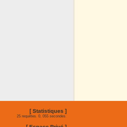
[ Statistiques ]
25 requêtes. 0, 055 secondes.
[ Espace Privé ]