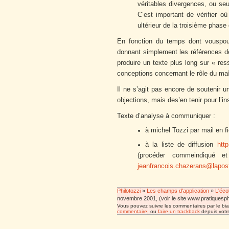
véritables divergences, ou se
C’est important de vérifier o
ultérieur de la troisième phase
En fonction du temps dont vouspou
donnant simplement les références de
produire un texte plus long sur « re
conceptions concernant le rôle du maî
Il ne s’agit pas encore de soutenir u
objections, mais des’en tenir pour l’i
Texte d’analyse à communiquer :
à michel Tozzi par mail en f
à la liste de diffusion
htt
(procéder commeindiqué e
jeanfrancois.chazerans@lapos
Philotozzi
»
Les champs d'application
»
L'éco
novembre 2001, (voir le site www.pratiquesphi
Vous pouvez suivre les commentaires par le bia
commentaire
, ou
faire un trackback
depuis votre