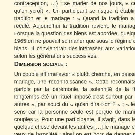
contraception, …) ; se marier de nos jours, « ce
qu’on ycroît ». Un participant se risque à établir
tradition et le mariage : « Quand la tradition 
reculé. Aujourd’hui la tradition revient, le maria
Lorsque la question des biens est abordée, quelq
1965 on ne pouvait se marier que sous le régime
biens. Il conviendrait des’intéresser aux variat
selon les générations successives.
Dimension sociale :
Un couple affirme avoir « plutôt cherché, en pas
mariage, une reconnaissance ». Cette reconnais
parfois par la cérémonie, la solennité de la 
longtemps été un rituel imposé,c’est surtout pa
autres », par souci du « qu’en dira-t-on ? » ; « 
sens car la personne seule est perçue de maniè
couples ». Pour une participante, il s’agit, dans 
quelque chose devant les autres […] le mariage e
yeux de lasociété ; ainsi on est hors de danger 