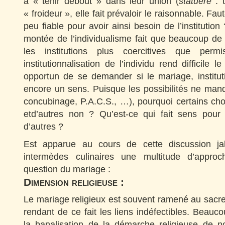
à « tenir debout » dans leur union (
statuere
: 
« froideur », elle fait prévaloir le raisonnable. Faut-
peu fiable pour avoir ainsi besoin de l’institutio
montée de l’individualisme fait que beaucoup de
les institutions plus coercitives que perm
institutionnalisation de l’individu rend difficile l
opportun de se demander si le mariage, institut
encore un sens. Puisque les possibilités ne manq
concubinage, P.A.C.S., …), pourquoi certains choi
etd’autres non ? Qu’est-ce qui fait sens pour
d’autres ?
Est apparue au cours de cette discussion ja
intermèdes culinaires une multitude d’appro
question du mariage :
Dimension religieuse :
Le mariage religieux est souvent ramené au sacre
rendant de ce fait les liens indéfectibles. Beauco
la banalisation de la démarche religieuse de no