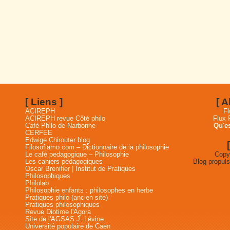
[ Liens ]
[ 
ACIREPH
Fl
ACIREPH revue Côté philo
Flux
Café Philo de Narbonne
Qu'es
CERFEE
Edwige Chirouter blog
Filosofiamo.com – Dictionnaire de la philosophie
Le café pedagogique – Philosophie
Copyr
Les cahiers pédagogiques
Blog propul
Oscar Brenifier | Institut de Pratiques
Philosophiques
Philolab
Philosophie enfants : philosophes en herbe
Pratiques philo (ancien site)
Pratiques philosophiques
Revue Diotime l'Agora
Site de l'AGSAS J. Lévine
Université populaire de Caen