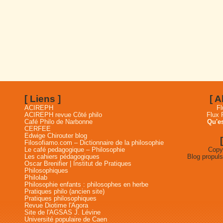
[ Liens ]
[ 
ACIREPH
Fl
ACIREPH revue Côté philo
Flux
Café Philo de Narbonne
Qu'es
CERFEE
Edwige Chirouter blog
Filosofiamo.com – Dictionnaire de la philosophie
Le café pedagogique – Philosophie
Copyr
Les cahiers pédagogiques
Blog propul
Oscar Brenifier | Institut de Pratiques
Philosophiques
Philolab
Philosophie enfants : philosophes en herbe
Pratiques philo (ancien site)
Pratiques philosophiques
Revue Diotime l'Agora
Site de l'AGSAS J. Lévine
Université populaire de Caen