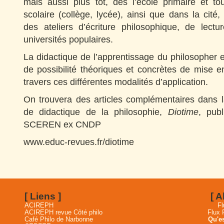
mais aussi plus tôt, dès l’école primaire et t
scolaire (collège, lycée), ainsi que dans la cité,
des ateliers d’écriture philosophique, de lectu
universités populaires.
La didactique de l’apprentissage du philosopher 
de possibilité théoriques et concrètes de mise e
travers ces différentes modalités d’application.
On trouvera des articles complémentaires dans l
de didactique de la philosophie,
Diotime
, publ
SCEREN ex CNDP
www.educ-revues.fr/diotime
[ Liens ]
[ 
ACIREPH
Fl
ACIREPH revue Côté philo
Flux
Café Philo de Narbonne
Qu'es