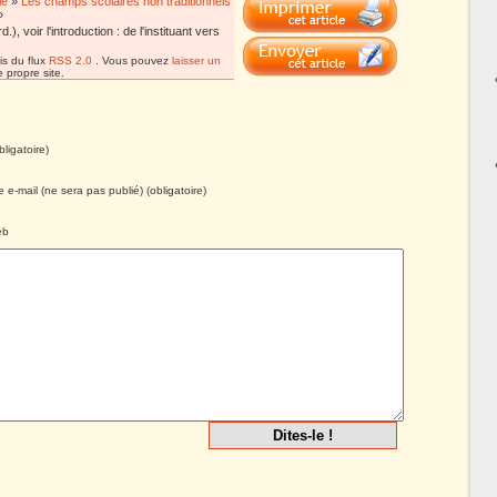
le
»
Les champs scolaires non traditionnels
»
voir l'introduction : de l'instituant vers
is du flux
RSS 2.0
. Vous pouvez
laisser un
 propre site.
ligatoire)
 e-mail (ne sera pas publié) (obligatoire)
eb