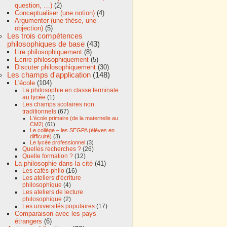
question, …)
(2)
Conceptualiser (une notion)
(4)
Argumenter (une thèse, une
objection)
(5)
Les trois compétences
philosophiques de base
(43)
Lire philosophiquement
(8)
Ecrire philosophiquement
(5)
Discuter philosophiquement
(30)
Les champs d'application
(148)
L'école
(104)
La philosophie en classe terminale
au lycée
(1)
Les champs scolaires non
traditionnels
(67)
L'école primaire (de la maternelle au
CM2)
(61)
Le collège – les SEGPA (élèves en
difficulté)
(3)
Le lycée professionnel
(3)
Quelles recherches ?
(26)
Quelle formation ?
(12)
La philosophie dans la cité
(41)
Les cafés-philo
(16)
Les ateliers d'écriture
philosophique
(4)
Les ateliers de lecture
philosophique
(2)
Les universités populaires
(17)
Comparaison avec les pays
étrangers
(6)