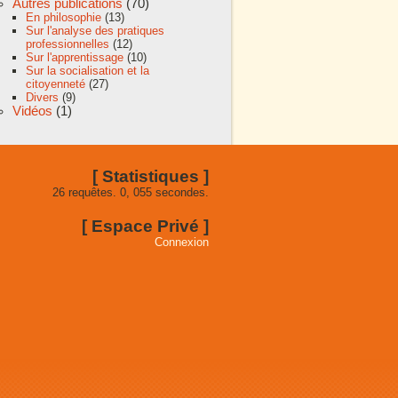
Autres publications
(70)
En philosophie
(13)
Sur l'analyse des pratiques
professionnelles
(12)
Sur l'apprentissage
(10)
Sur la socialisation et la
citoyenneté
(27)
Divers
(9)
Vidéos
(1)
[ Statistiques ]
26 requêtes. 0, 055 secondes.
[ Espace Privé ]
Connexion