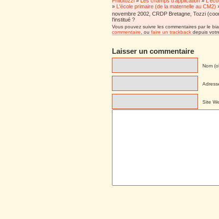
Philotozzi
»
Les champs d'application
»
L'éco
»
L'école primaire (de la maternelle au CM2)
novembre 2002, CRDP Bretagne, Tozzi (coord.), 
l'institué ?
Vous pouvez suivre les commentaires par le bia
commentaire
, ou
faire un trackback
depuis votre
Laisser un commentaire
Nom (ob
Adresse
Site W