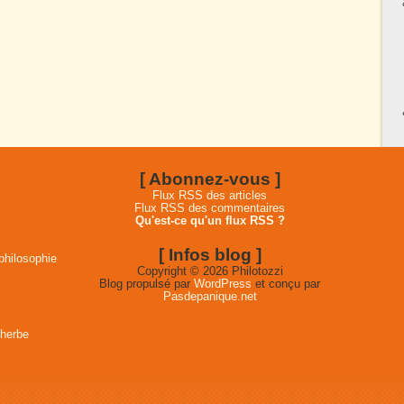
[ Abonnez-vous ]
Flux RSS des articles
Flux RSS des commentaires
Qu'est-ce qu'un flux RSS ?
[ Infos blog ]
philosophie
Copyright © 2026 Philotozzi
Blog propulsé par
WordPress
et conçu par
Pasdepanique.net
 herbe