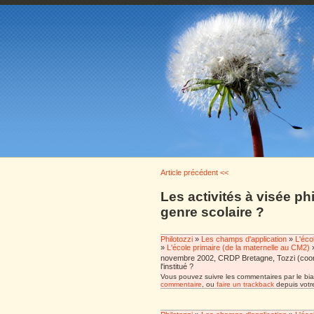
Article précédent <<
Les activités à visée p
genre scolaire ?
Philotozzi
»
Les champs d'application
»
L'éco
»
L'école primaire (de la maternelle au CM2)
novembre 2002, CRDP Bretagne, Tozzi (coord.), 
l'institué ?
Vous pouvez suivre les commentaires par le bia
commentaire
, ou
faire un trackback
depuis votre