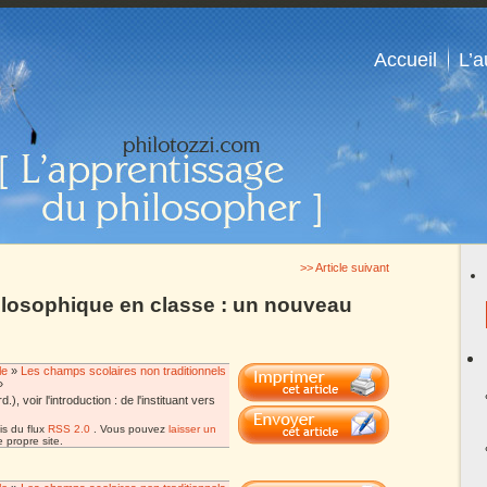
Accueil
L’a
>> Article suivant
hilosophique en classe : un nouveau
le
»
Les champs scolaires non traditionnels
»
voir l'introduction : de l'instituant vers
is du flux
RSS 2.0
. Vous pouvez
laisser un
 propre site.