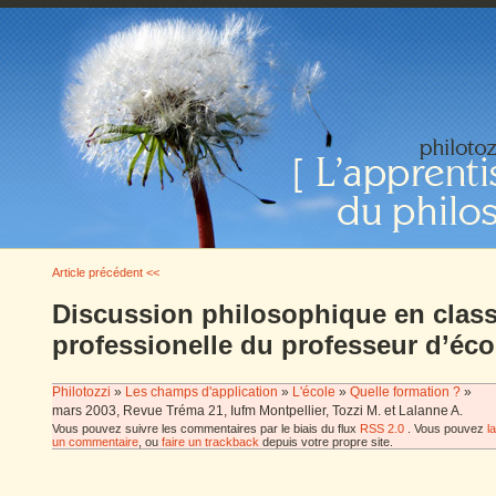
Article précédent <<
Discussion philosophique en classe
professionelle du professeur d’éco
Philotozzi
»
Les champs d'application
»
L'école
»
Quelle formation ?
»
mars 2003, Revue Tréma 21, Iufm Montpellier, Tozzi M. et Lalanne A.
Vous pouvez suivre les commentaires par le biais du flux
RSS 2.0
. Vous pouvez
l
un commentaire
, ou
faire un trackback
depuis votre propre site.