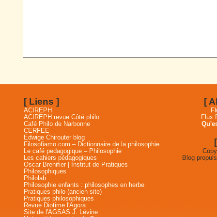
[ Liens ]
[ 
ACIREPH
Fl
ACIREPH revue Côté philo
Flux
Café Philo de Narbonne
Qu'es
CERFEE
Edwige Chirouter blog
Filosofiamo.com – Dictionnaire de la philosophie
Le café pedagogique – Philosophie
Copyr
Les cahiers pédagogiques
Blog propul
Oscar Brenifier | Institut de Pratiques
Philosophiques
Philolab
Philosophie enfants : philosophes en herbe
Pratiques philo (ancien site)
Pratiques philosophiques
Revue Diotime l'Agora
Site de l'AGSAS J. Lévine