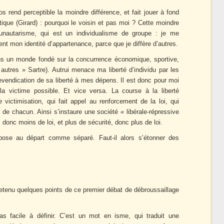
rend perceptible la moindre différence, et fait jouer à fond
ique (Girard) : pourquoi le voisin et pas moi ? Cette moindre
unautarisme, qui est un individualisme de groupe : je me
nt mon identité d’appartenance, parce que je diffère d’autres.
 dans un monde fondé sur la concurrence économique, sportive,
s autres » Sartre). Autrui menace ma liberté d’individu par les
a revendication de sa liberté à mes dépens. Il est donc pour moi
la victime possible. Et vice versa. La course à la liberté
 victimisation, qui fait appel au renforcement de la loi, qui
le de chacun. Ainsi s’instaure une société « libérale-répressive
é, donc moins de loi, et plus de sécurité, donc plus de loi.
e pose au départ comme séparé. Faut-il alors s’étonner des
retenu quelques points de ce premier débat de débroussaillage
pas facile à définir. C’est un mot en isme, qui traduit une