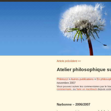
Article précédent <<
Atelier philosophique s
Philotozzi
»
Autres publications
»
En philosop
novembre 2007
Vous pouvez suivre les commentaires par le bia
commentaire
, ou
faire un trackback
depuis votre
Narbonne – 2006/2007