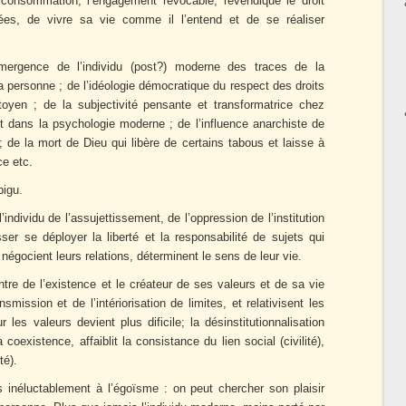
a consommation, l’engagement révocable, revendique le droit
ées, de vivre sa vie comme il l’entend et de se réaliser
ergence de l’individu (post?) moderne des traces de la
 personne ; de l’idéologie démocratique du respect des droits
en ; de la subjectivité pensante et transformatrice chez
dans la psychologie moderne ; de l’influence anarchiste de
 de la mort de Dieu qui libère de certains tabous et laisse à
ce etc.
bigu.
l’individu de l’assujettissement, de l’oppression de l’institution
ser se déployer la liberté et la responsabilité de sujets qui
négocient leurs relations, déterminent le sens de leur vie.
entre de l’existence et le créateur de ses valeurs et de sa vie
nsmission et de l’intériorisation de limites, et relativisent les
s valeurs devient plus dificile; la désinstitutionnalisation
coexistence, affaiblit la consistance du lien social (civilité),
té).
 inéluctablement à l’égoïsme : on peut chercher son plaisir