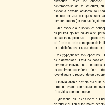
abtraction. Est-ce une tendance 
contemporaine de se structurer, au
penser à certains courants de l’hé
éthiques et /ou politiques sont a
comportements (on évoque l’égoïsme
- On a associé à la notion les concept
on pourrait ajouter individualité, per
lien social ou politique. Fut posé le ra
loi, à telle ou telle conception de la l
de la délibération et assumée de ses a
- Des (hypo)thèses sont apparues : l’i
de la démocratie. Il faut les idées de l
comme un individu qui a des droits, et
du sentiment de mépris, d’être mépri
revendiquant le respect de sa personn
- L’individualisme semble aussi lié 
force de travail contractualisée ave
d’individus-consommateurs.
- Questions qui s’ensuivent : l’in
historique où l’on aurait moins beso