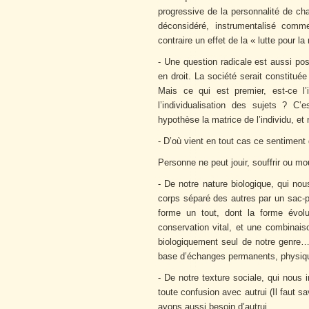
progressive de la personnalité de ch
déconsidéré, instrumentalisé comme
contraire un effet de la « lutte pour l
- Une question radicale est aussi pos
en droit. La société serait constitué
Mais ce qui est premier, est-ce l’i
l’individualisation des sujets ? C
hypothèse la matrice de l’individu, et n
- D’où vient en tout cas ce sentiment d
Personne ne peut jouir, souffrir ou mo
- De notre nature biologique, qui no
corps séparé des autres par un sac-pea
forme un tout, dont la forme évol
conservation vital, et une combinais
biologiquement seul de notre genr
base d’échanges permanents, physique
- De notre texture sociale, qui nous 
toute confusion avec autrui (Il faut s
avons aussi besoin d’autrui…