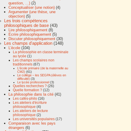
question, …)
(2)
Conceptualiser (une notion)
(4)
Argumenter (une thèse, une
objection)
(5)
Les trois compétences
philosophiques de base
(43)
Lire philosophiquement
(8)
Ecrire philosophiquement
(5)
Discuter philosophiquement
(30)
Les champs d'application
(148)
L'école
(104)
La philosophie en classe terminale
au lycée
(1)
Les champs scolaires non
traditionnels
(67)
L'école primaire (de la maternelle au
CM2)
(61)
Le collège – les SEGPA (élèves en
difficulté)
(3)
Le lycée professionnel
(3)
Quelles recherches ?
(26)
Quelle formation ?
(12)
La philosophie dans la cité
(41)
Les cafés-philo
(16)
Les ateliers d'écriture
philosophique
(4)
Les ateliers de lecture
philosophique
(2)
Les universités populaires
(17)
Comparaison avec les pays
étrangers
(6)