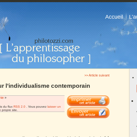
Accueil
L’a
>> Article suivant
ur l’individualisme contemporain
hie
»
is du flux
RSS 2.0
. Vous pouvez
laisser un
 propre site.