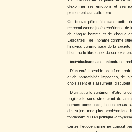
soi, l’hédonisme du plaisir et de l
d’exprimer ses émotions et ses id
pleinement sur cette terre.
On trouve pêle-mêle dans cette ém
reconnaissance judéo-chrétienne de la
de chaque homme et de chaque citoy
Descartes ; de l’homme comme sujet 
l’individu comme base de la société ;
l’homme le libre choix de son existen
L’individualisme ainsi entendu est am
- D’un côté il semble positif de sortir 
et de normativités imposées, de lais
choisissent et s’assument, discutent, 
- D’un autre le sentiment d’être le c
fragilise le sens structurant de la tra
normes communes, le consensus sur le
des sujets rend plus problématique la 
fondement du lien politique (citoyenne
Certes l’égocentrisme ne conduit pas