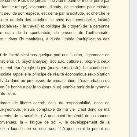
 personne. Plus que jamais l’individu moderne, moins porté par
a famille-refuge), d’amants, d’amis, de relations pour exister.
ent seul de son espèce, est cerné par la solitude, et cherche le
guette au-delà des proches, le privé (vie personnelle, loisirs)
ociale (ex : le travail) et politique (le citoyen) de la personne
 culte de la spontanéité, du présent, de l’authenticité,
 : dans l’humanitaire), à durée limitée (multiplication des
e liberté n’est pas quelque part une illusion, l’ignorance de
cients cf. psychanalyse), sociaux, culturels, propre à ceux
tirent leur épingle du jeu (analyse marxiste). La situation du
sociale rappelle le principe de réalité économique (exploitation
ndividu dans un processus de précarisation. L’exacerbation du
on (le bonheur par le toujours plus) semble tenir de la tyrannie
de l’être.
iment de liberté accroît celui de responsabilité, donc de
que j’échoue, je suis comptable de ma vie, c’est donc de ma
arents, de la société…). A quel point l’impératif de jouissance
convenues, la « fatigue de soi », le développement de la
ace à laquelle on se sent seul ? A quel point le primat du