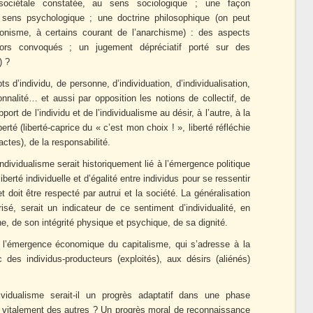
sociétale constatée, au sens sociologique ; une façon
 sens psychologique ; une doctrine philosophique (on peut
donisme, à certains courant de l’anarchisme) : des aspects
lors convoqués ; un jugement dépréciatif porté sur des
) ?
s d’individu, de personne, d’individuation, d’individualisation,
sonnalité… et aussi par opposition les notions de collectif, de
pport de l’individu et de l’individualisme au désir, à l’autre, à la
iberté (liberté-caprice du « c’est mon choix ! », liberté réfléchie
ctes), de la responsabilité.
ndividualisme serait historiquement lié à l’émergence politique
iberté individuelle et d’égalité entre individus pour se ressentir
 doit être respecté par autrui et la société. La généralisation
sé, serait un indicateur de ce sentiment d’individualité, en
e, de son intégrité physique et psychique, de sa dignité.
à l’émergence économique du capitalisme, qui s’adresse à la
c des individus-producteurs (exploités), aux désirs (aliénés)
dividualisme serait-il un progrès adaptatif dans une phase
in vitalement des autres ? Un progrès moral de reconnaissance