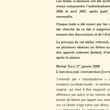
Les textes ci-dessous ont été écri
mieux comprendre l’individualisme
2006 et avril 2007, après (sauf 
mensuelle.
Chaque texte a été nourri par les
été cherché de ce fait à supprime
mesure des discussions et de l’écri
Le principe de cet atelier informel
ou plusieurs séances un thème ou 
des apports externes (textes), d’
après la séance.
er
Michel Tozzi 1
janvier 2008
L’individualisme contemporain (text
J’entends par « individualisme »,
tendance sociétale lourde : le sentimen
original, qui tient à être respect
différence par autrui et les normes d
besoin de liberté par rapport aux aut
sur sa liberté d’agir selon ses désirs