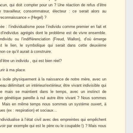
acun, qui doit compter pour un ? Une réaction de refus d’être
 travailleur, consommateur, électeur : ce serait alors au
a reconnaissance » (Hegel) ?
ée : l’individualisme pose l’individu comme premier en fait et
e d’individus agrégés dont le problème est de vivre ensemble.
ndividu ou l’indifférenciation (Freud, Wallon), d’où émerge
’est le lien, le symbolique qui serait dans cette deuxième
on ce qu’il aurait à construire.
’être un individu , qui est bien réel?
urir à ma place.
us isole physiquement à la naissance de notre mère, avec un
u délimitant un intérieur/extérieur, être vivant indivisible qui
ue mais se maintient dans le temps, avec un instinct de
on génétique pareille à nul autre être vivant ? Nous sommes
e… Mais en même temps nous sommes un système ouvert, à
s (ex : respiration) et sociaux…
individualise à l’état civil avec des empreintes qui empêchent
avoir par exemple qui est le père ou le coupable !) ? Mais nous