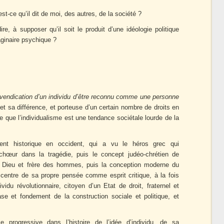
t-ce qu’il dit de moi, des autres, de la société ?
ire, à supposer qu’il soit le produit d’une idéologie politique
aginaire psychique ?
vendication d’un individu d’être reconnu comme une personne
 et sa différence, et porteuse d’un certain nombre de droits en
e que l’individualisme est une tendance sociétale lourde de la
ent historique en occident, qui a vu le héros grec qui
 chœur dans la tragédie, puis le concept judéo-chrétien de
 Dieu et frère des hommes, puis la conception moderne du
u centre de sa propre pensée comme esprit critique, à la fois
ividu révolutionnaire, citoyen d’un Etat de droit, fraternel et
base et fondement de la construction sociale et politique, et
rogressive dans l’histoire de l’idée d’individu, de sa