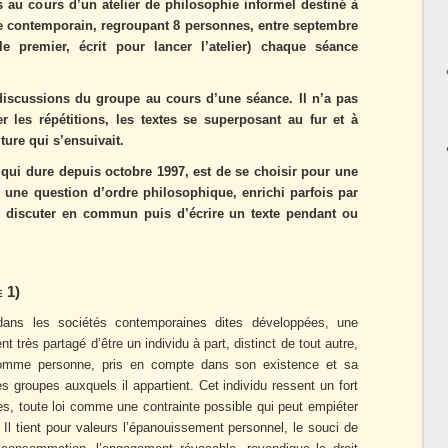
ts au cours d’un atelier de philosophie informel destiné à
 contemporain, regroupant 8 personnes, entre septembre
le premier, écrit pour lancer l’atelier) chaque séance
 discussions du groupe au cours d’une séance. Il n’a pas
r les répétitions, les textes se superposant au fur et à
ture qui s’ensuivait.
, qui dure depuis octobre 1997, est de se choisir pour une
une question d’ordre philosophique, enrichi parfois par
en discuter en commun puis d’écrire un texte pendant ou
e 1)
 dans les sociétés contemporaines dites développées, une
t très partagé d’être un individu à part, distinct de tout autre,
é comme personne, pris en compte dans son existence et sa
es groupes auxquels il appartient. Cet individu ressent un fort
res, toute loi comme une contrainte possible qui peut empiéter
. Il tient pour valeurs l’épanouissement personnel, le souci de