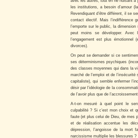
avec les autres, tout en ne nuisant à
les institutions, a besoin d’amour (l
Revendiquant d’être différent, il se s
contact électif. Mais l’indifférence 
l’emporte sur le public, la dimension s
peut moins se développer. Avec le
l’engagement est plus émotionnel (ex
divorces).
On peut se demander si ce sentiment d
ses déterminismes psychiques (incons
des classes moyennes qui dans la vie 
marché de l’emploi et de l’insécurité 
capitaliste), qui semble enfermer l’i
désir par l’idéologie de la consommati
de l’avoir plus que de l’accroissement 
A-t-on mesuré à quel point le sent
culpabilité ? Si c’est mon choix et 
faute (et plus celui de Dieu, de mes p
et de réalisation accentue les dé
dépression, l’angoisse de la mort f
narcissisme multiplie les blessures ?