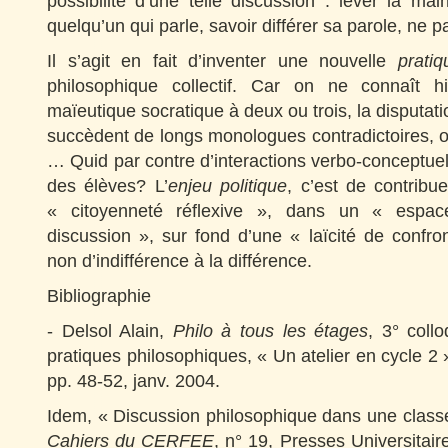
possibilité d’une telle discussion : lever la ma
quelqu’un qui parle, savoir différer sa parole, n
Il s’agit en fait d’inventer une nouvelle
prati
philosophique collectif. Car on ne connaît h
maïeutique socratique à deux ou trois, la disputa
succèdent de longs monologues contradictoires, o
… Quid par contre d’interactions verbo-conceptue
des élèves? L’
enjeu politique
, c’est de contribu
« citoyenneté réflexive », dans un « espace
discussion », sur fond d’une « laïcité de confron
non d’indifférence à la différence.
Bibliographie
- Delsol Alain,
Philo à tous les étages
, 3° coll
pratiques philosophiques, « Un atelier en cycle 
pp. 48-52, janv. 2004.
Idem, « Discussion philosophique dans une class
Cahiers du CERFEE
, n° 19, Presses Universitair