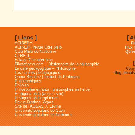
[ Liens ]
[ 
ACIREPH
Fl
ACIREPH revue Côté philo
Flux
Café Philo de Narbonne
Qu'es
CERFEE
Edwige Chirouter blog
Filosofiamo.com – Dictionnaire de la philosophie
Le café pedagogique – Philosophie
Copyr
Les cahiers pédagogiques
Blog propul
Oscar Brenifier | Institut de Pratiques
Philosophiques
Philolab
Philosophie enfants : philosophes en herbe
Pratiques philo (ancien site)
Pratiques philosophiques
Revue Diotime l'Agora
Site de l'AGSAS J. Lévine
Université populaire de Caen
Université populaire de Narbonne