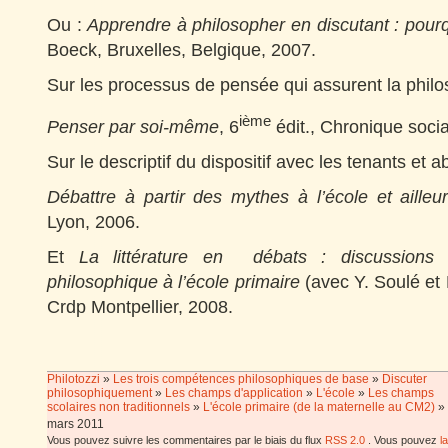
Ou :
Apprendre à philosopher en discutant : pour
Boeck, Bruxelles, Belgique, 2007.
Sur les processus de pensée qui assurent la philo
ième
Penser par soi-même
, 6
édit., Chronique socia
Sur le descriptif du dispositif avec les tenants et a
Débattre à partir des mythes à l’école et ailleu
Lyon, 2006.
Et
La littérature en débats : discussions à
philosophique à l’école primaire
(avec Y. Soulé et
Crdp Montpellier, 2008.
Philotozzi
»
Les trois compétences philosophiques de base
»
Discuter
philosophiquement
»
Les champs d'application
»
L'école
»
Les champs
scolaires non traditionnels
»
L'école primaire (de la maternelle au CM2)
»
mars 2011
Vous pouvez suivre les commentaires par le biais du flux
RSS 2.0
. Vous pouvez
l