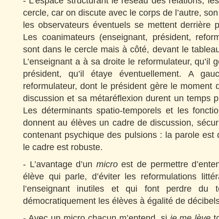
- L’espace structurant le réseau des relations, le
cercle, car on discute avec le corps de l’autre, son
les observateurs éventuels se mettent derrière p
Les coanimateurs (enseignant, président, reform
sont dans le cercle mais à côté, devant le tablea
L’enseignant a à sa droite le reformulateur, qu’il 
président, qu’il étaye éventuellement. A gau
reformulateur, dont le président gère le moment d
discussion et sa métaréflexion durent un temps 
Les déterminants spatio-temporels et les foncti
donnent au élèves un cadre de discussion, sécur
contenant psychique des pulsions : la parole est d
le cadre est robuste.
- L’avantage d’un
micro
est de permettre d’enten
élève qui parle, d’éviter les reformulations litt
l’enseignant inutiles et qui font perdre du
démocratiquement les élèves à égalité de décibels
- Avec un micro chacun m’entend, si
je me lève
t