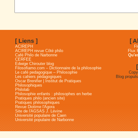
[ Liens ]
[ 
ACIREPH
Fl
ACIREPH revue Côté philo
Flux
Café Philo de Narbonne
Qu'es
CERFEE
Edwige Chirouter blog
Filosofiamo.com – Dictionnaire de la philosophie
Le café pedagogique – Philosophie
Copyr
Les cahiers pédagogiques
Blog propul
Oscar Brenifier | Institut de Pratiques
Philosophiques
Philolab
Philosophie enfants : philosophes en herbe
Pratiques philo (ancien site)
Pratiques philosophiques
Revue Diotime l'Agora
Site de l'AGSAS J. Lévine
Université populaire de Caen
Université populaire de Narbonne