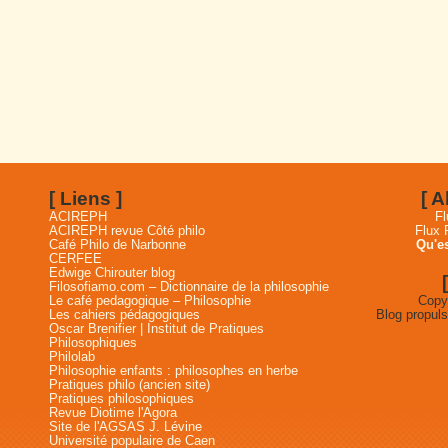
[ Liens ]
[ 
ACIREPH
Fl
ACIREPH revue Côté philo
Flux
Café Philo de Narbonne
Qu'es
CERFEE
Edwige Chirouter blog
Filosofiamo.com – Dictionnaire de la philosophie
Le café pedagogique – Philosophie
Copyr
Les cahiers pédagogiques
Blog propul
Oscar Brenifier | Institut de Pratiques
Philosophiques
Philolab
Philosophie enfants : philosophes en herbe
Pratiques philo (ancien site)
Pratiques philosophiques
Revue Diotime l'Agora
Site de l'AGSAS J. Lévine
Université populaire de Caen