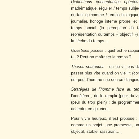
Distinctions conceptuelles opéré
mathématique, régulier / temps subjec
en tant qu’homme / temps biologique
journalier, horloge interne propre, e
temps social (la perception du 
représentation du temps « objectif »)
la flèche du temps…
Questions posées
: quel est le rapp
t-il ? Peut-on maîtriser le temps ?
Thèses soutenues
: on ne vit pas 
passer plus vite quand on vieillit (co
est pour l’homme une source d’angoi
Stratégies de l’homme face au te
l’accélérer ; de le remplir (peur du 
(peur du trop plein) ; de programmer,
accepter ce qui vient.
Pour vivre heureux, il est proposé : 
comme un projet, une promesse, un 
objectif, stable, rassurant…