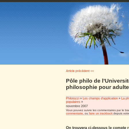
Article précédent <<
Pôle philo de l’Universi
philosophie pour adulte
Philotozzi
»
Les champs d'application
»
La ph
populaires
»
novembre 2007
Vous pouvez suivre les commentaires par le bia
commentaire
, ou
faire un trackback
depuis votre
On trouvera ci-dessous le compte 