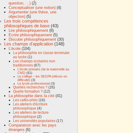
question, …)
(2)
Conceptualiser (une notion)
(4)
Argumenter (une thèse, une
objection)
(5)
Les trois compétences
philosophiques de base
(43)
Lire philosophiquement
(8)
Ecrire philosophiquement
(5)
Discuter philosophiquement
(30)
Les champs d'application
(148)
L'école
(104)
La philosophie en classe terminale
au lycée
(1)
Les champs scolaires non
traditionnels
(67)
L'école primaire (de la maternelle au
CM2)
(61)
Le collège – les SEGPA (élèves en
difficulté)
(3)
Le lycée professionnel
(3)
Quelles recherches ?
(26)
Quelle formation ?
(12)
La philosophie dans la cité
(41)
Les cafés-philo
(16)
Les ateliers d'écriture
philosophique
(4)
Les ateliers de lecture
philosophique
(2)
Les universités populaires
(17)
Comparaison avec les pays
étrangers
(6)