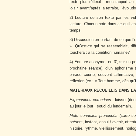
texte plus réflexif : mon rapport au
loisir, avant/après la retraite, l’évol
2) Lecture de son texte par les vo
lecture. Chacun note dans ce qu’il en
temps.
3) Discussion en partant de ce que l’
». Qu’est-ce qui se ressemblait, dif
toucherait à la condition humaine?
4) Ecriture anonyme, en 3’, sur un pet
prochaine séance), d’un aphorisme 
phrase courte, souvent affirmative
réflexion (ex : « Tout homme, dès qu’i
MATERIAUX RECUEILLIS DANS L
Expressions entendues
: laisser (d
au jour le jour ; souci du lendemain…
Mots connexes prononcés (carte con
présent, instant, ennui / avenir, atten
histoire, rythme, vieillissement, horl