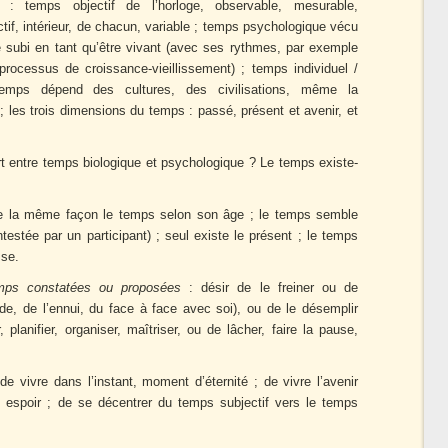
es
: temps objectif de l’horloge, observable, mesurable,
tif, intérieur, de chacun, variable ; temps psychologique vécu
 subi en tant qu’être vivant (avec ses rythmes, par exemple
t processus de croissance-vieillissement) ; temps individuel /
temps dépend des cultures, des civilisations, même la
 ; les trois dimensions du temps : passé, présent et avenir, et
ort entre temps biologique et psychologique ? Le temps existe-
de la même façon le temps selon son âge ; le temps semble
ntestée par un participant) ; seul existe le présent ; le temps
sse.
mps constatées ou proposées
: désir de le freiner ou de
vide, de l’ennui, du face à face avec soi), ou de le désemplir
 planifier, organiser, maîtriser, ou de lâcher, faire la pause,
de vivre dans l’instant, moment d’éternité ; de vivre l’avenir
espoir ; de se décentrer du temps subjectif vers le temps