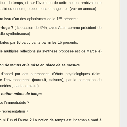
nition du temps, et sur l’évolution de cette notion, ambivalence
allié ou ennemi, propositions et sagesses (voir en annexe).
ère
era issu d’un des aphorismes de la 1
séance :
orloge ?
(discussion de 3/4h, avec Alain comme président de
lle synthétiseuse)
aites par 10 participants parmi les 16 présents.
e multiples réflexions (la synthèse proposée est de Marcelle)
ion de temps et la mise en place de sa mesure
’abord par des alternances d’états physiologiques (faim,
e l’environnement (jour/nuit, saisons), par la perception du
rtées ; cadran solaire)
 la notion même de temps
ce l’immédiateté ?
e représentation ?
 ni l’un ni l’autre ? La notion de temps est incernable sauf à