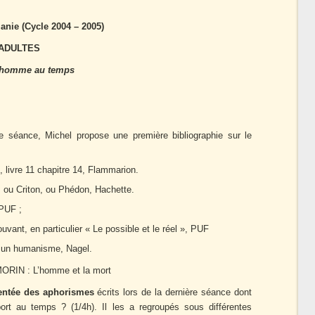
anie (Cycle 2004 – 2005)
 ADULTES
l’homme au temps
 séance, Michel propose une première bibliographie sur le
 livre 11 chapitre 14, Flammarion.
, ou Criton, ou Phédon, Hachette.
 PUF ;
vant, en particulier « Le possible et le réel », PUF
st un humanisme, Nagel.
d MORIN : L’homme et la mort
entée des aphorismes
écrits lors de la dernière séance dont
ort au temps ? (1/4h). Il les a regroupés sous différentes