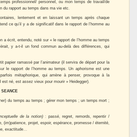
 temps professionnel/ personnel, ou mon temps de travail/de
ution du rapport au temps dans ma vie etc.
lontaires, lentement et en laissant un temps après chaque
tend ce qu’il y a de significatif dans le rapport de l’homme au
on a écrit, entendu, noté sur « le rapport de l’homme au temps
férait, y a-t-il un fond commun au-delà des différences, qui
it papier ramassé par l’animateur (il servira de départ pour la
sur le rapport de l’homme au temps. Un aphorisme est une
, parfois métaphorique, qui amène à penser, provoque à la
l est né, est assez vieux pour mourir » Heidegger).
A SEANCE
onner) du temps au temps ; gérer mon temps ; un temps mort ;
ceptuelle de la notion)
: passé, regret, remords, repentir /
te, (im)patience, projet, espoir, espérance, promesse / éternité,
oge, exactitude…