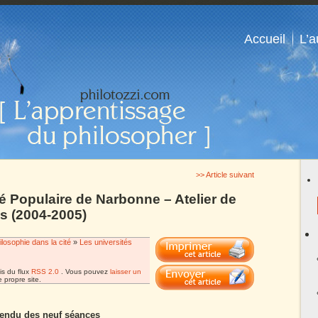
Accueil
L’a
>> Article suivant
té Populaire de Narbonne – Atelier de
s (2004-2005)
ilosophie dans la cité
»
Les universités
is du flux
RSS 2.0
. Vous pouvez
laisser un
 propre site.
rendu des neuf séances