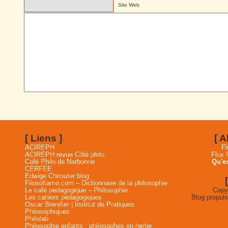
Site Web
[ Liens ]
[ 
ACIREPH
Fl
ACIREPH revue Côté philo
Flux
Café Philo de Narbonne
Qu'es
CERFEE
Edwige Chirouter blog
Filosofiamo.com – Dictionnaire de la philosophie
Le café pedagogique – Philosophie
Copyr
Les cahiers pédagogiques
Blog propul
Oscar Brenifier | Institut de Pratiques
Philosophiques
Philolab
Philosophie enfants : philosophes en herbe