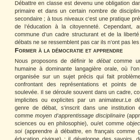
Débattre en classe est devenu une obligation d
primaire et dans un certain nombre de discipli
secondaire ; à tous niveaux c’est une pratique pr
de l’éducation à la citoyenneté. Cependant, a
commune d’un cadre structurant et de la liberté
débats ne se ressemblent pas car ils n’ont pas le
Former à la démocratie et apprendre
Nous proposons de définir le
débat
comme une 
humaine à dominante langagière orale, où l’on
organisée sur un sujet précis qui fait problè
confrontant des représentations et points de
soulevée. Il se déroule souvent dans un cadre, co
implicites ou explicites par un animateur.Le
dé
genre de débat, s’inscrit dans une institution éd
comme
moyen d’apprentissage disciplinaire
(app
sciences ou en philosophie), ou/et comme
objec
soi
(apprendre
à
débattre, en français comme g
éducation civique) : il développe des savoirs, d