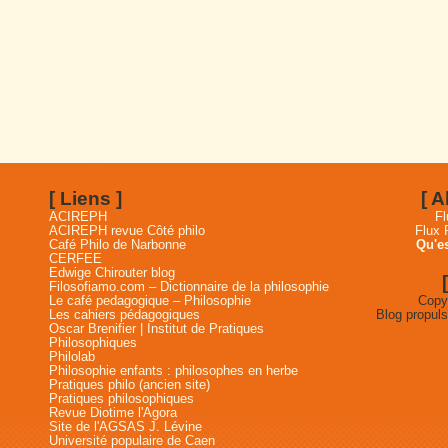
[ Liens ]
[ 
ACIREPH
Fl
ACIREPH revue Côté philo
Flux
Café Philo de Narbonne
Qu'es
CERFEE
Edwige Chirouter blog
Filosofiamo.com – Dictionnaire de la philosophie
Le café pedagogique – Philosophie
Copyr
Les cahiers pédagogiques
Blog propul
Oscar Brenifier | Institut de Pratiques
Philosophiques
Philolab
Philosophie enfants : philosophes en herbe
Pratiques philo (ancien site)
Pratiques philosophiques
Revue Diotime l'Agora
Site de l'AGSAS J. Lévine
Université populaire de Caen