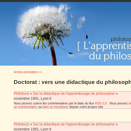
Article précédent <<
Doctorat : vers une didactique du philosop
Philotozzi
»
Sur la didactique de l'apprentissage de philosopher
»
novembre 1991, Lyon II
Vous pouvez suivre les commentaires par le biais du flux
RSS 2.0
. Vous pouvez
l
un commentaire
, ou
faire un trackback
depuis votre propre site.
Philotozzi
»
Sur la didactique de l'apprentissage de philosopher
»
novembre 1991, Lyon II