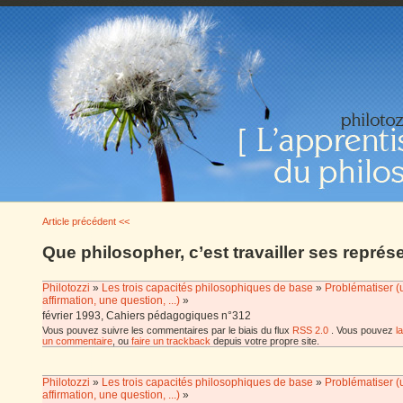
Article précédent <<
Que philosopher, c’est travailler ses représ
Philotozzi
»
Les trois capacités philosophiques de base
»
Problématiser (
affirmation, une question, ...)
»
février 1993, Cahiers pédagogiques n°312
Vous pouvez suivre les commentaires par le biais du flux
RSS 2.0
. Vous pouvez
l
un commentaire
, ou
faire un trackback
depuis votre propre site.
Philotozzi
»
Les trois capacités philosophiques de base
»
Problématiser (
affirmation, une question, ...)
»