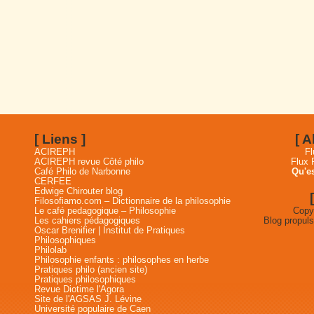
[ Liens ]
[ 
ACIREPH
Fl
ACIREPH revue Côté philo
Flux
Café Philo de Narbonne
Qu'es
CERFEE
Edwige Chirouter blog
Filosofiamo.com – Dictionnaire de la philosophie
Le café pedagogique – Philosophie
Copyr
Les cahiers pédagogiques
Blog propul
Oscar Brenifier | Institut de Pratiques
Philosophiques
Philolab
Philosophie enfants : philosophes en herbe
Pratiques philo (ancien site)
Pratiques philosophiques
Revue Diotime l'Agora
Site de l'AGSAS J. Lévine
Université populaire de Caen