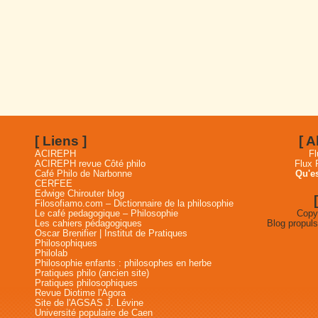
[ Liens ]
[ 
ACIREPH
Fl
ACIREPH revue Côté philo
Flux
Café Philo de Narbonne
Qu'es
CERFEE
Edwige Chirouter blog
Filosofiamo.com – Dictionnaire de la philosophie
Le café pedagogique – Philosophie
Copyr
Les cahiers pédagogiques
Blog propul
Oscar Brenifier | Institut de Pratiques
Philosophiques
Philolab
Philosophie enfants : philosophes en herbe
Pratiques philo (ancien site)
Pratiques philosophiques
Revue Diotime l'Agora
Site de l'AGSAS J. Lévine
Université populaire de Caen