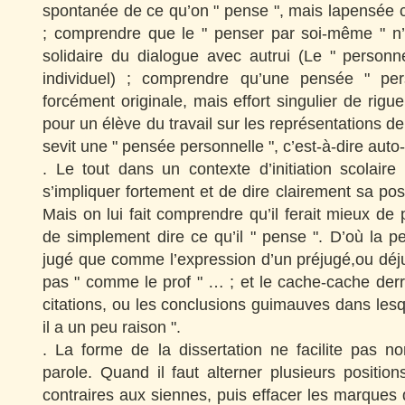
spontanée de ce qu’on " pense ", mais lapensée cr
; comprendre que le " penser par soi-même " n’e
solidaire du dialogue avec autrui (Le " personnel
individuel) ; comprendre qu’une pensée " per
forcément originale, mais effort singulier de rigueu
pour un élève du travail sur les représentations d
sevit une " pensée personnelle ", c’est-à-dire auto-
. Le tout dans un contexte d’initiation scolair
s’impliquer fortement et de dire clairement sa pos
Mais on lui fait comprendre qu’il ferait mieux de 
de simplement dire ce qu’il " pense ". D’où la p
jugé que comme l’expression d’un préjugé,ou déj
pas " comme le prof " … ; et le cache-cache derri
citations, ou les conclusions guimauves dans lesq
il a un peu raison ".
. La forme de la dissertation ne facilite pas n
parole. Quand il faut alterner plusieurs position
contraires aux siennes, puis effacer les marques d