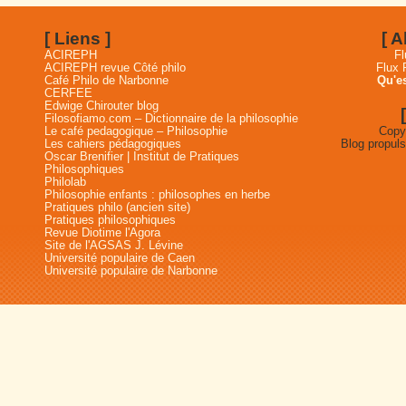
[ Liens ]
[ 
ACIREPH
Fl
ACIREPH revue Côté philo
Flux
Café Philo de Narbonne
Qu'es
CERFEE
Edwige Chirouter blog
Filosofiamo.com – Dictionnaire de la philosophie
Le café pedagogique – Philosophie
Copyr
Les cahiers pédagogiques
Blog propul
Oscar Brenifier | Institut de Pratiques
Philosophiques
Philolab
Philosophie enfants : philosophes en herbe
Pratiques philo (ancien site)
Pratiques philosophiques
Revue Diotime l'Agora
Site de l'AGSAS J. Lévine
Université populaire de Caen
Université populaire de Narbonne