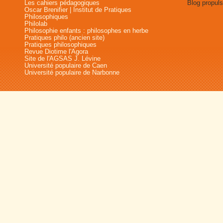
Les cahiers pédagogiques
Blog propul
Oscar Brenifier | Institut de Pratiques
Philosophiques
Philolab
Philosophie enfants : philosophes en herbe
Pratiques philo (ancien site)
Pratiques philosophiques
Revue Diotime l'Agora
Site de l'AGSAS J. Lévine
Université populaire de Caen
Université populaire de Narbonne