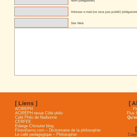
Nom (obligatoire)
Adresse e-mail (ne sera pas publié) (obligatoire
Site Web
[ Liens ]
[ 
ACIREPH
Fl
ACIREPH revue Côté philo
Flux
Café Philo de Narbonne
Qu'es
CERFEE
Edwige Chirouter blog
Filosofiamo.com – Dictionnaire de la philosophie
Le café pedagogique – Philosophie
Copyr