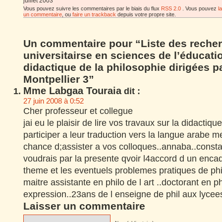
juillet 2003
Vous pouvez suivre les commentaires par le biais du flux
RSS 2.0
. Vous pouvez
l
un commentaire
, ou
faire un trackback
depuis votre propre site.
Un commentaire pour “Liste des reche
universitairse en sciences de l’éducatio
didactique de la philosophie dirigées p
Montpellier 3”
Mme Labgaa Touraia
dit :
27 juin 2008 à 0:52
Cher professeur et collegue
jai eu le plaisir de lire vos travaux sur la didactiq
participer a leur traduction vers la langue arabe m
chance d;assister a vos colloques..annaba..constan
voudrais par la presente qvoir l4accord d un enc
theme et les eventuels problemes pratiques de phil
maitre assistante en philo de l art ..doctorant en ph
expression..23ans de l enseigne de phil aux lyce
Laisser un commentaire