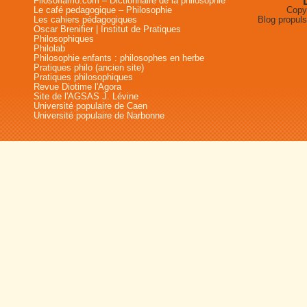
Filosofiamo.com – Dictionnaire de la philosophie
Le café pedagogique – Philosophie
Copyr
Les cahiers pédagogiques
Blog propul
Oscar Brenifier | Institut de Pratiques
Philosophiques
Philolab
Philosophie enfants : philosophes en herbe
Pratiques philo (ancien site)
Pratiques philosophiques
Revue Diotime l'Agora
Site de l'AGSAS J. Lévine
Université populaire de Caen
Université populaire de Narbonne