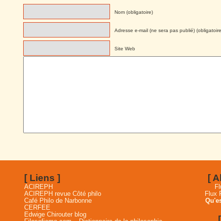
Nom (obligatoire)
Adresse e-mail (ne sera pas publié) (obligatoire
Site Web
[ Liens ]
[ 
ACIREPH
Fl
ACIREPH revue Côté philo
Flux
Café Philo de Narbonne
Qu'es
CERFEE
Edwige Chirouter blog