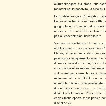
cultureétrangère qui érode leur esti
résistent par la passivité, la fuite ou 
Le modèle français d’intégration rép
l’école et le travail s’est essouffl
géographique et sociale des banlie
urbaines et les incivilités scolaires. 
pas à l’égocentrisme individualiste.
Sur fond de délitement du lien socia
établissements une juxtaposition d’
l’école, en souffrance dans son
ra
psychosociologiquement cohésif et 
d’une loi, celle du marché, qui voudr
concurrence et se moque des inégalité
soit jouent par intérêt le jeu scolai
règlement et la loi plutôt comme
c
ensemble. De leur côté leséducateurs
des références communes, des valeurs
devient problématique, l’ordre et le 
et des biens apparaissent parfois com
discipline »).