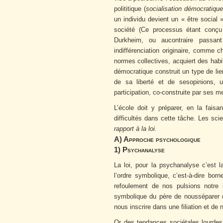
polititique (
socialisation démocratiqu
un individu devient un « être social »
société (Ce processus étant conçu
Durkheim, ou aucontraire passant
indifférenciation originaire, comme c
normes collectives, acquiert des ha
démocratique construit un type de lien
de sa liberté et de sesopinions, 
participation, co-construite par ses 
L’école doit y préparer, en la fais
difficultés dans cette tâche. Les sci
rapport à la loi.
A) Approche psychologique
1) Psychanalyse
La loi, pour la psychanalyse c’est l
l’ordre symbolique, c’est-à-dire bor
refoulement de nos pulsions notre soc
symbolique du père de nousséparer d
nous inscrire dans une filiation et de 
Or des tendances sociétales lourdes 