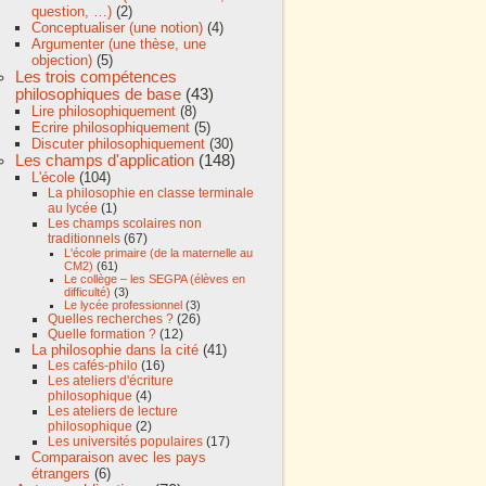
question, …)
(2)
Conceptualiser (une notion)
(4)
Argumenter (une thèse, une
objection)
(5)
Les trois compétences
philosophiques de base
(43)
Lire philosophiquement
(8)
Ecrire philosophiquement
(5)
Discuter philosophiquement
(30)
Les champs d'application
(148)
L'école
(104)
La philosophie en classe terminale
au lycée
(1)
Les champs scolaires non
traditionnels
(67)
L'école primaire (de la maternelle au
CM2)
(61)
Le collège – les SEGPA (élèves en
difficulté)
(3)
Le lycée professionnel
(3)
Quelles recherches ?
(26)
Quelle formation ?
(12)
La philosophie dans la cité
(41)
Les cafés-philo
(16)
Les ateliers d'écriture
philosophique
(4)
Les ateliers de lecture
philosophique
(2)
Les universités populaires
(17)
Comparaison avec les pays
étrangers
(6)