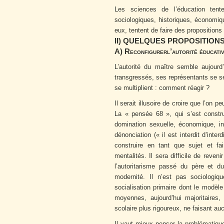
Les sciences de l’éducation tente
sociologiques, historiques, économiq
eux, tentent de faire des propositions s
II) QUELQUES PROPOSITIO
A) Reconfigurerl’autorité éducati
L’autorité du maître semble aujourd
transgressés, ses représentants se se
se multiplient : comment réagir ?
Il serait illusoire de croire que l’on p
La « pensée 68 », qui s’est constru
domination sexuelle, économique, in
dénonciation (« il est interdit d’inte
construire en tant que sujet et fa
mentalités. Il sera difficile de rev
l’autoritarisme passé du père et d
modernité. Il n’est pas sociologi
socialisation primaire dont le modèle
moyennes, aujourd’hui majoritaires,
scolaire plus rigoureux, ne faisant au