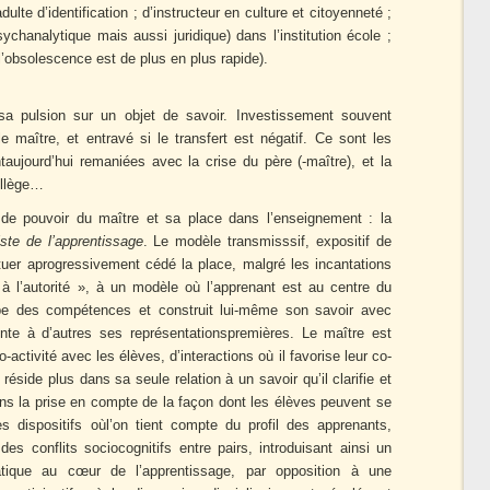
ulte d’identification ; d’instructeur en culture et citoyenneté ;
chanalytique mais aussi juridique) dans l’institution école ;
’obsolescence est de plus en plus rapide).
 sa pulsion sur un objet de savoir. Investissement souvent
 le maître, et entravé si le transfert est négatif. Ce sont les
taujourd’hui remaniées avec la crise du père (-maître), et la
ollège…
 de pouvoir du maître et sa place dans l’enseignement : la
ste de l’apprentissage
. Le modèle transmisssif, expositif de
ituer aprogressivement cédé la place, malgré les incantations
 à l’autorité », à un modèle où l’apprenant est au centre du
pe des compétences et construit lui-même son savoir avec
fronte à d’autres ses représentationspremières. Le maître est
ctivité avec les élèves, d’interactions où il favorise leur co-
réside plus dans sa seule relation à un savoir qu’il clarifie et
ans la prise en compte de la façon dont les élèves peuvent se
des dispositifs oùl’on tient compte du profil des apprenants,
des conflits sociocognitifs entre pairs, introduisant ainsi un
tique au cœur de l’apprentissage, par opposition à une