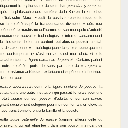
litiquement le mythe du roi de droit divin
père du royaume
, en
ipés ; la philosophie des Lumières de la Raison, la « mort de
Nietzsche, Marx, Freud), le positivisme scientifique et le
isé la société, sapé la transcendance divine du «
père tout
 a dénoncé le machisme del’homme et son monopole d’autorité
e précoce des nouvelles technologies et internet concurrencent
e ; les droits de l’enfant bordent tout abus de pouvoir familial,
f « discussionnel » ; l’idéologie jeuniste (« plus jeune que moi
isme contemporain (« c’est ma vie, c’est mon choix ») et le
) anachronisent la
figure paternelle du pouvoir
. Certains parlent
notre société : perte de sens par crise du
« re-père »
,
 comme instance antérieure, extérieure et supérieure à l’individu,
 et/ou par peur…
e
maître
apparaissait comme la
figure scolaire du pouvoir
, la
titut, dans une autre institution qui passait le relais pour une
té était assise sur son
pouvoir
d’adulte, et sur son
savoir
,
eignant socialement déléguée pour instituer l’enfant en élève au
ce transitionnelle entre la famille et la société.
’estla
figure paternelle du maître
(comme ailleurs celle du
 pompier…), qui est ébranlée : dans son pouvoir instituant de