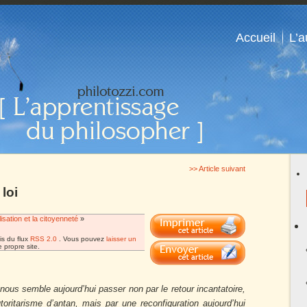
Accueil
L’a
>> Article suivant
 loi
lisation et la citoyenneté
»
is du flux
RSS 2.0
. Vous pouvez
laisser un
 propre site.
i nous semble aujourd’hui passer non par le retour incantatoire,
oritarisme d’antan, mais par une reconfiguration aujourd’hui