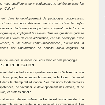
ue nous qualifierons de « participative », cohérente avec les
e,. Celle-ci…
ment dans le développement de pédagogies coopératives,
tructurant non négociable avec une co construction des règles
cessaire d’articuler ce rapport plus coopératif à la loi à un
n dogmatique, impliquant les élèves dans les questions qu’ilsse
une des voies de cette articulation, car elle développe d’une
yennes, et une éthique communicationnelle ; d’autre part un
naires par l’instauration de conflits socio cognitifs en
nt de vue des sciences de l’éducation et dela pédagogie.
ES DE L’EDUCATION
objet d’étude l’éducation, qu’elles essayent d’éclairer par une
 philosophie, les sciences humaines, la biologie…L’école et
el dans le champ del’éducation. Ses missions fondamentales
ompétences, de favoriser le développement des élèves, et de
ation
) et professionnelle.
cialisation, dite
secondaire
, de l’école est fondamentale. Elle
nsemble, par la civilité du lien social et la citoyenneté du lien