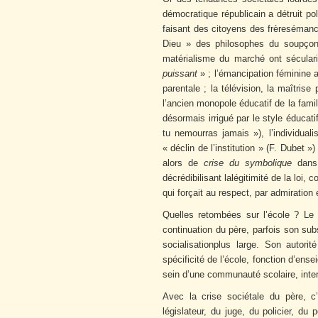
démocratique républicain a détruit po
faisant des citoyens des frèresémanc
Dieu » des philosophes du soupçon (
matérialisme du marché ont sécular
puissant
» ; l’émancipation féminine
parentale ; la télévision, la maîtris
l’ancien monopole éducatif de la famill
désormais irrigué par le style éducati
tu nemourras jamais »), l’individual
« déclin de l’institution » (F. Dubet »
alors de
crise du symbolique
dans 
décrédibilisant lalégitimité de la loi,
qui forçait au respect, par admiration
Quelles retombées sur l’école ? L
continuation du père, parfois son subs
socialisationplus large. Son autori
spécificité de l’école, fonction d’ens
sein d’une communauté scolaire, interfa
Avec la crise sociétale du père, c
législateur, du juge, du policier, du