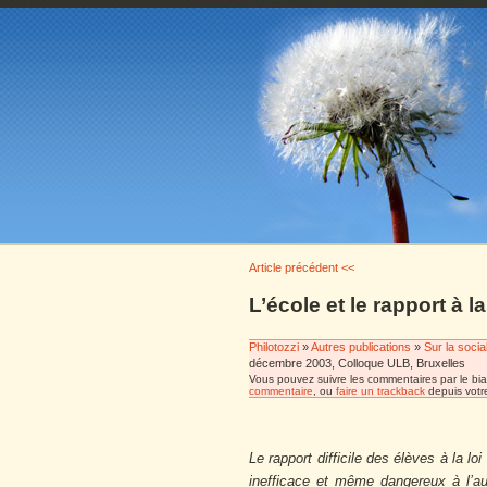
Article précédent <<
L’école et le rapport à la
Philotozzi
»
Autres publications
»
Sur la socia
décembre 2003, Colloque ULB, Bruxelles
Vous pouvez suivre les commentaires par le bia
commentaire
, ou
faire un trackback
depuis votre
Le rapport difficile des élèves à la lo
inefficace et même dangereux à l’aut