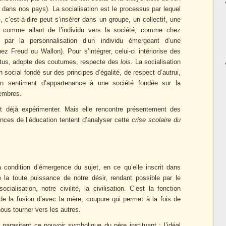
e
dans nos pays). La socialisation est le processus par lequel
, c’est-à-dire peut s’insérer dans un groupe, un collectif, une
 comme allant de l’individu vers la société, comme chez
 par la personnalisation d’un individu émergeant d’une
hez Freud ou Wallon). Pour s’intégrer, celui-ci intériorise des
bitus, adopte des coutumes, respecte des
lois
. La socialisation
 social fondé sur des principes d’égalité, de respect d’autrui,
un sentiment d’appartenance à une société fondée sur la
membres.
ant déjà expérimenter. Mais elle rencontre présentement des
ences de l’éducation tentent d’analyser cette
crise scolaire du
a condition d’émergence du sujet, en ce qu’elle inscrit dans
ne la toute puissance de notre désir, rendant possible par le
ialisation, notre civilité, la civilisation. C’est la fonction
e la fusion d’avec la mère, coupure qui permet à la fois de
nous tourner vers les autres.
parasitent ce pouvoir symbolique du père instituant : l’idéal