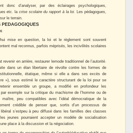
nt donc d’analyser, par des éclairages psychologiques,
ues etc. la
crise scolaire du rapport à la loi.
Les pédagogues,
ur le terrain.
NS PEDAGOGIQUES
ve
’hui mise en question, la loi et le règlement sont souvent
ntent mal reconnus, parfois méprisés, les incivilités scolaires
eut revenir en arrière, restaurer lemode traditionnel de l’autorité.
ite dans un élan libertaire de révolte contre les formes de
stitutionnelle, étatique, même si elle a dans ses excès de
rdire »), sous estimé le caractère structurant de la loi pour se
iretenir ensemble un groupe, a modifié en profondeur les
enir par exemple sur la critique du machisme de l’homme ou de
u maître, peu compatibles avec l’idéal démocratique de la
quement crédible de penser que, sortis d’un processus de
 libéral s’estpeu à peu diffusé dans les familles des classes
 les jeunes pourraient accepter un modèle de socialisation
cune place à la discussion et la négociation.