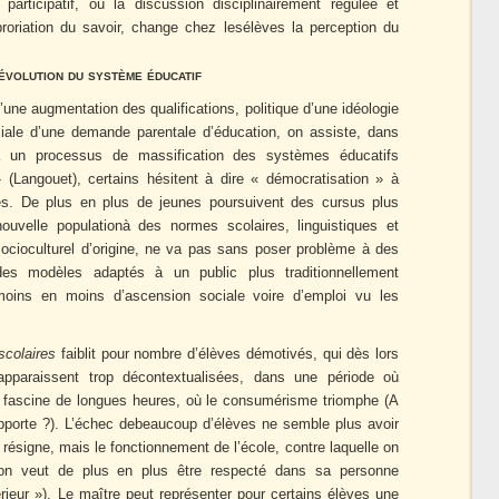
participatif, où la discussion disciplinairement régulée et
roriation du savoir, change chez lesélèves la perception du
évolution du système éducatif
’une augmentation des qualifications, politique d’une idéologie
iale d’une demande parentale d’éducation, on assiste, dans
à un processus de massification des systèmes éducatifs
(Langouet), certains hésitent à dire « démocratisation » à
res. De plus en plus de jeunes poursuivent des cursus plus
ouvelle populationà des normes scolaires, linguistiques et
 socioculturel d’origine, ne va pas sans poser problème à des
es modèles adaptés à un public plus traditionnellement
moins en moins d’ascension sociale voire d’emploi vu les
scolaires
faiblit pour nombre d’élèves démotivés, qui dès lors
apparaissent trop décontextualisées, dans une période où
ion fascine de longues heures, où le consumérisme triomphe (A
pporte ?). L’échec debeaucoup d’élèves ne semble plus avoir
e résigne, mais le fonctionnement de l’école, contre laquelle on
u’on veut de plus en plus être respecté dans sa personne
érieur »). Le maître peut représenter pour certains élèves une