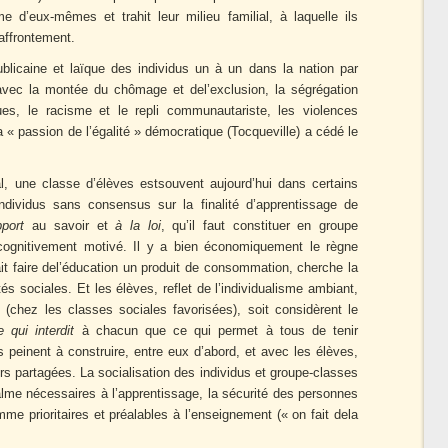
me d’eux-mêmes et trahit leur milieu familial, à laquelle ils
l’affrontement.
ublicaine et laïque des individus un à un dans la nation par
é, avec la montée du chômage et del’exclusion, la ségrégation
ues, le racisme et le repli communautariste, les violences
La « passion de l’égalité » démocratique (Tocqueville) a cédé le
l, une classe d’élèves estsouvent aujourd’hui dans certains
individus sans consensus sur la finalité d’apprentissage de
pport
au savoir et
à la loi
, qu’il faut constituer en groupe
cognitivement motivé. Il y a bien économiquement le règne
ait faire del’éducation un produit de consommation, cherche la
s sociales. Et les élèves, reflet de l’individualisme ambiant,
re (chez les classes sociales favorisées), soit considèrent le
e qui interdit
à chacun que ce qui permet à tous de tenir
 peinent à construire, entre eux d’abord, et avec les élèves,
 partagées. La socialisation des individus et groupe-classes
calme nécessaires à l’apprentissage, la sécurité des personnes
me prioritaires et préalables à l’enseignement (« on fait dela