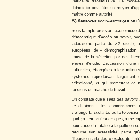
verticalité transmissive. Ce modèle 
didactisée peut être un moyen d’app
maître comme autorité.
B) Approche socio-historique de l’
Sous la triple pression, économique d
démocratique d’accès au savoir, soc
ladeuxième partie du XX siècle, 
européens, de « démographisation » 
cause de la sélection par des filiè
élevés d’étude. L’accession d’une n
culturelles, étrangères à leur milieu
systèmes reproduisant largement d
sélectionné, et qui promettent de 
tensions du marché du travail.
On constate quele
sens des savoirs 
se dissipent : les connaissances 
s’allonge la scolarité, où la télévis
quoi ça sert, qu’est-ce que ça me ra
pour cause la fatalité à laquelle on s
retourne son agressivité, parce q
(Bourdieu parle des « exclus de l’int