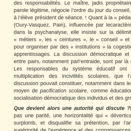
des responsabilités. Le maître, jadis propriéta
parole légitime, négocie l’ordre du jour du consei
à l’élève président de séance. ! Quant à la « pédag
(Oury-Vasquez, Pain), influencée par lecaractère
dans la psychanalyse, elle insiste sur la délimi
« métiers », les « ceintures », le « conseil » et
pour organiser par des « institutions » la cogesti
apprentissages. La discussion démocratique et
entre pairs, notamment parl’entraide, sont par là 
Les responsables du système éducatif ont 
multiplication des incivilités scolaires, que 
discussion pouvait constituer, notamment dans l
moyen de
pacification scolaire
, comme éducation 
socialisation démocratique des individus et des g
Que devient alors une autorité qui discute ?
pas une parité, une horizontalité qui « dévertic
surplomb, et disqualifie sa prétention, par l’an
supériorité de l’expérience et des connaissances