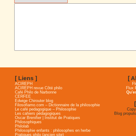
[ Liens ]
[ 
ACIREPH
Fl
ACIREPH revue Côté philo
Flux
Café Philo de Narbonne
Qu'es
CERFEE
Edwige Chirouter blog
Filosofiamo.com – Dictionnaire de la philosophie
Le café pedagogique – Philosophie
Copyr
Les cahiers pédagogiques
Blog propul
Oscar Brenifier | Institut de Pratiques
Philosophiques
Philolab
Philosophie enfants : philosophes en herbe
Pratiques philo (ancien site)