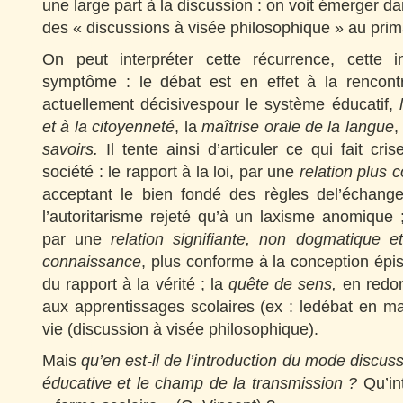
une large part à la discussion : on voit émerger d
des « discussions à visée philosophique » au prima
On peut interpréter cette récurrence, cette
symptôme : le débat est en effet à la rencontr
actuellement décisivespour le système éducatif,
et à la citoyenneté
, la
maîtrise orale de la langue
,
savoirs.
Il tente ainsi d’articuler ce qui fait cri
société : le rapport à la loi, par une
relation plus 
acceptant le bien fondé des règles del’échang
l’autoritarisme rejeté qu’à un laxisme anomique ;
par une
relation signifiante, non dogmatique e
connaissance
, plus conforme à la conception ép
du rapport à la vérité ; la
quête de sens,
en redon
aux apprentissages scolaires (ex : ledébat en m
vie (discussion à visée philosophique).
Mais
qu’en est-il de l’introduction du mode discuss
éducative et le champ de la transmission ?
Qu’int