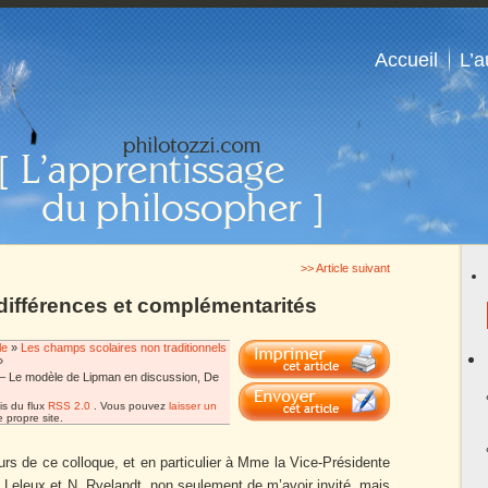
Accueil
L’a
>> Article suivant
 différences et complémentarités
le
»
Les champs scolaires non traditionnels
»
 – Le modèle de Lipman en discussion, De
is du flux
RSS 2.0
. Vous pouvez
laisser un
 propre site.
rs de ce colloque, et en particulier à Mme la Vice-Présidente
 Leleux et N. Ryelandt, non seulement de m’avoir invité, mais