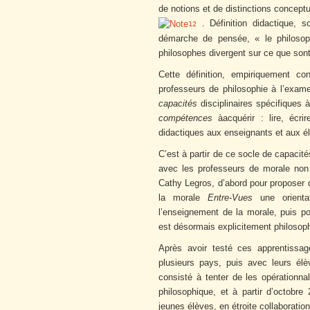
de notions et de distinctions concept
. Définition didactique, s
12
démarche de pensée, « le philosoph
philosophes divergent sur ce que sont 
Cette définition, empiriquement co
professeurs de philosophie à l’examen
capacités
disciplinaires spécifiques à
compétences
àacquérir : lire, écri
didactiques aux enseignants et aux él
C’est à partir de ce socle de capacit
avec les professeurs de morale non c
Cathy Legros, d’abord pour proposer 
la morale
Entre-Vues
une orienta
l’enseignement de la morale, puis 
est désormais explicitement philoso
Après avoir testé ces apprentissa
plusieurs pays, puis avec leurs é
consisté à tenter de les opérationnal
philosophique, et à partir d’octobr
jeunes élèves, en étroite collaborati