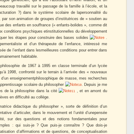
eaucoup travaillé sur le passage de la famille à l’école, et la
tructuration ?) dans le système scolaire de lapersonnalité du
n, par son animation de groupes d’institutrices de « soutien au
ique des enfants en souffrance (« enfants-bolides », comme dit
ux conditions psychiques etinstitutionnelles du développement
squer les étapes pour construire des bases solides
.
9
ementaliste et d’un thérapeute de l’enfance, intéressé me
nsée de l’enfant dans lesmeilleures conditions pour entrer dans
umainement habitable.
 philosophie de 1967 à 1995 en classe terminale d’un lycée
u’à 1998, confronté sur le terrain à l’arrivée des « nouveaux
fi d’un enseignementphilosophique de masse, mes recherches
apprentissage scolaire du philosopher
. Depuis je me
10
es de la philosophie dans la cité
, et en amont du
11
lèves en difficulté au collège.
trice didactique du philosopher », sorte de définition d’un
tative d’articuler, dans le mouvement et l’unité d’unepensée
ité, sur des questions et des notions fondamentales pour
xemples : qui suis-je ? Que puis-je connaître ? Que dois-je
tisation d’affirmations et de questions, de conceptualisation