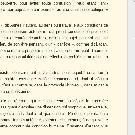
peut-être, pour éviter toute confusion (Freud étant l’anti-
e », par opposition par exemple au « courant philosophique »
», dit Agnès Pautard, au sens où il travaille aux conditions de
ion d’une pensée autonome, qui prend conscience qu’elle est
 mais séparée desautres, celle d’un sujet pensant qui fait
inien, de son être pensant, d’un « parlêtre », comme dit Lacan,
parle) comme « pensêtre », c’est-à-dire comme petit d’homme,
 et la responsabilité sont de réfléchir lesproblèmes auxquels la
siste, contrairement à Descartes, pour lequel il constitue la
n réalité, existence isolée, monadique, et dont il déduira
 c’est au contraire, dans le protocole lévinien
, dans et par le
4
rise de conscience.
ulte et référent, qui met en scène au départ le caractère
i assignant d’emblée une dimension philosophique, universelle,
ngence individuelle et particulière. Présence permanente
comme témoin antérieur, extérieur et supérieur, à ce qui va se
roblème commun de condition humaine. Présence d’autant plus