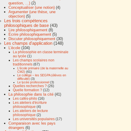
question, …)
(2)
Conceptualiser (une notion)
(4)
Argumenter (une thèse, une
objection)
(5)
Les trois compétences
philosophiques de base
(43)
Lire philosophiquement
(8)
Ecrire philosophiquement
(5)
Discuter philosophiquement
(30)
Les champs d'application
(148)
L'école
(104)
La philosophie en classe terminale
au lycée
(1)
Les champs scolaires non
traditionnels
(67)
L'école primaire (de la maternelle au
CM2)
(61)
Le collège – les SEGPA (élèves en
difficulté)
(3)
Le lycée professionnel
(3)
Quelles recherches ?
(26)
Quelle formation ?
(12)
La philosophie dans la cité
(41)
Les cafés-philo
(16)
Les ateliers d'écriture
philosophique
(4)
Les ateliers de lecture
philosophique
(2)
Les universités populaires
(17)
Comparaison avec les pays
étrangers
(6)