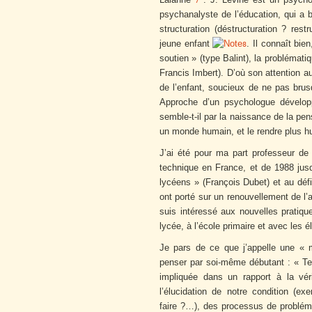
7
psychanalyste de l’éducation, qui a b
structuration (déstructuration ? res
jeune enfant
. Il connaît bie
8
soutien » (type Balint), la problémat
Francis Imbert). D’où son attention a
de l’enfant, soucieux de ne pas bru
Approche d’un psychologue développ
semble-t-il par la naissance de la pe
un monde humain, et le rendre plus h
J’ai été pour ma part professeur de
technique en France, et de 1988 jusq
lycéens » (François Dubet) et au dé
ont porté sur un renouvellement de l’
suis intéressé aux nouvelles pratiqu
lycée, à l’école primaire et avec les é
Je pars de ce que j’appelle une « ma
penser par soi-même débutant : « Ten
impliquée dans un rapport à la vér
l’élucidation de notre condition (e
faire ?…), des processus de probléma