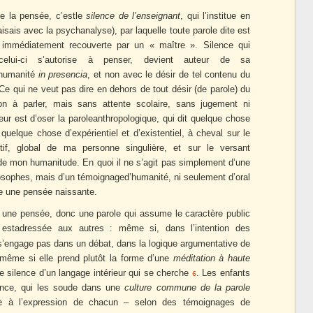
 de la pensée, c’estle
silence de l’enseignant
, qui l’institue en
faisais avec la psychanalyse), par laquelle toute parole dite est
 immédiatement recouverte par un « maître ». Silence qui
celui-ci s’autorise à penser, devient auteur de sa
l’humanité
in presencia
, et non avec le désir de tel contenu du
 Ce qui ne veut pas dire en dehors de tout désir (de parole) du
ion à parler, mais sans attente scolaire, sans jugement ni
eur est d’oser la paroleanthropologique, qui dit quelque chose
quelque chose d’expérientiel et d’existentiel, à cheval sur le
tif, global de ma personne singulière, et sur le versant
 de mon humanitude. En quoi il ne s’agit pas simplement d’une
losophes, mais d’un témoignaged’humanité, ni seulement d’oral
te une pensée naissante.
t une pensée, donc une parole qui assume le caractère public
estadressée aux autres : même si, dans l’intention des
 s’engage pas dans un débat, dans la logique argumentative de
 même si elle prend plutôt la forme d’une
méditation à haute
e silence d’un langage intérieur qui se cherche
. Les enfants
6
ence, qui les soude dans une
culture commune de la parole
e à l’expression de chacun – selon des témoignages de