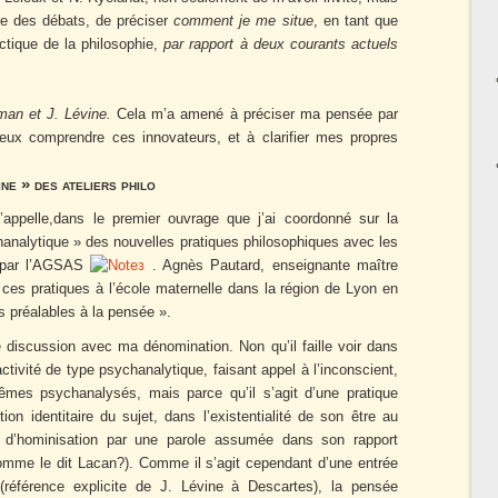
re des débats, de préciser
comment je me situe
, en tant que
ctique de la philosophie,
par rapport à deux courants actuels
man et J. Lévine.
Cela m’a amené à préciser ma pensée par
eux comprendre ces innovateurs, et à clarifier mes propres
ne » des ateliers philo
’appelle,dans le premier ouvrage que j’ai coordonné sur la
hanalytique » des nouvelles pratiques philosophiques avec les
é par l’AGSAS
. Agnès Pautard, enseignante maître
3
it ces pratiques à l’école maternelle dans la région de Lyon en
s préalables à la pensée ».
e discussion avec ma dénomination. Non qu’il faille voir dans
ctivité de type psychanalytique, faisant appel à l’inconscient,
êmes psychanalysés, mais parce qu’il s’agit d’une pratique
tion identitaire du sujet, dans l’existentialité de son être au
d’hominisation par une parole assumée dans son rapport
 comme le dit Lacan?). Comme il s’agit cependant d’une entrée
(référence explicite de J. Lévine à Descartes), la pensée