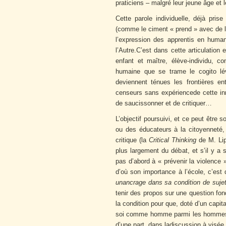
praticiens – malgré leur jeune âge et l
Cette parole individuelle, déjà pri
(comme le ciment « prend » avec de l’
l’expression des apprentis en human
l’Autre.C’est dans cette articulation
enfant et maître, élève-individu, c
humaine que se trame le cogito lévin
deviennent ténues les frontières en
censeurs sans expériencede cette inno
de saucissonner et de critiquer…
L’objectif poursuivi, et ce peut être
ou des éducateurs à la citoyenneté
critique (la
Critical Thinking
de M. Lip
plus largement du débat, et s’il y a s
pas d’abord à « prévenir la violence »
d’où son importance à l’école, c’est
unancrage dans sa condition de suje
tenir des propos sur une question fo
la condition pour que, doté d’un capi
soi comme homme parmi les hommes, i
d’une part, dans ladiscussion à visée