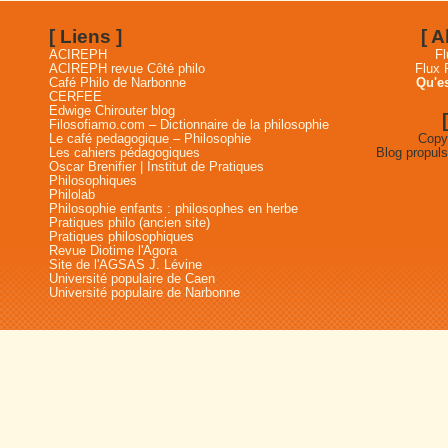
[ Liens ]
[ 
ACIREPH
Fl
ACIREPH revue Côté philo
Flux
Café Philo de Narbonne
Qu'es
CERFEE
Edwige Chirouter blog
Filosofiamo.com – Dictionnaire de la philosophie
Le café pedagogique – Philosophie
Copyr
Les cahiers pédagogiques
Blog propul
Oscar Brenifier | Institut de Pratiques
Philosophiques
Philolab
Philosophie enfants : philosophes en herbe
Pratiques philo (ancien site)
Pratiques philosophiques
Revue Diotime l'Agora
Site de l'AGSAS J. Lévine
Université populaire de Caen
Université populaire de Narbonne