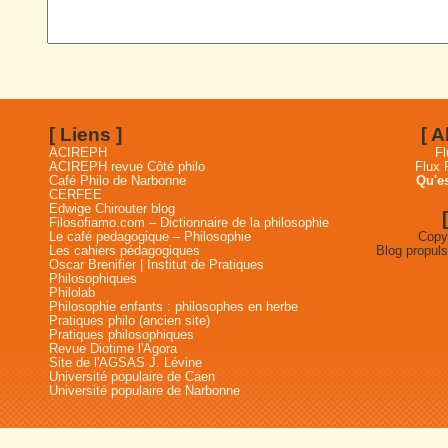
[ Liens ]
[ 
ACIREPH
Fl
ACIREPH revue Côté philo
Flux
Café Philo de Narbonne
Qu'es
CERFEE
Edwige Chirouter blog
Filosofiamo.com – Dictionnaire de la philosophie
Le café pedagogique – Philosophie
Copyr
Les cahiers pédagogiques
Blog propul
Oscar Brenifier | Institut de Pratiques
Philosophiques
Philolab
Philosophie enfants : philosophes en herbe
Pratiques philo (ancien site)
Pratiques philosophiques
Revue Diotime l'Agora
Site de l'AGSAS J. Lévine
Université populaire de Caen
Université populaire de Narbonne