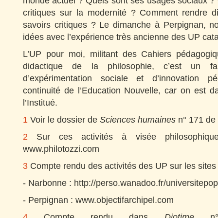
monde actuel ? Quels sont ses usages sociaux ? 
critiques sur la modernité ? Comment rendre d
savoirs critiques ? Le dimanche à Perpignan, n
idées avec l’expérience très ancienne des UP cat
L’UP pour moi, militant des Cahiers pédagogiq
didactique de la philosophie, c’est un fant
d’expérimentation sociale et d’innovation p
continuité de l’Education Nouvelle, car on est dan
l’Institué.
1
Voir le dossier de
Sciences humaines
n° 171 de
2
Sur ces activités à visée philosophiqu
www.philotozzi.com
3
Compte rendu des activités des UP sur les sites 
- Narbonne : http://perso.wanadoo.fr/universitepop
- Perpignan : www.objectifarchipel.com
4
Compte rendu dans
Diotime
n