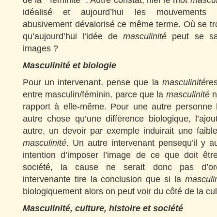
de la “ féminité ”. Autre constat, hier le mot
mascul
idéalisé et aujourd’hui les mouvements f
abusivement dévalorisé ce même terme. Où se tro
qu’aujourd’hui l’idée de
masculinité
peut se sat
images ?
Masculinité et biologie
Pour un intervenant, pense que la
masculinité
res
entre masculin/féminin, parce que la
masculinité
n
rapport à elle-même. Pour une autre personne
autre chose qu’une différence biologique, l’ajo
autre, un devoir par exemple induirait une faibl
masculinité
. Un autre intervenant pensequ’il y a
intention d’imposer l’image de ce que doit ê
société, la cause ne serait donc pas d’or
intervenante tire la conclusion que si la
masculin
biologiquement alors on peut voir du côté de la cul
Masculinité, culture, histoire et société