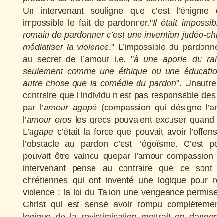
Un intervenant souligne que c’est l’énigme
impossible le fait de pardonner."
Il était imposs
romain de pardonner c’est une invention judéo-ch
médiatiser la violence
." L’impossible du pardonne
au secret de l’amour i.e. "
à une
aporie du ra
seulement comme une éthique ou une éducatio
autre chose que la comédie du pardon
". Unautr
contraire que l’individu n’est pas responsable des
par l’
amour agapé
(compassion qui désigne l’am
l’
amour eros
les grecs pouvaient excuser quand i
L’
agape
c’était la force que pouvait avoir l’offe
l’obstacle au pardon c’est l’égoïsme. C’est p
pouvait être vaincu quepar l’amour compassion
intervenant pense au contraire que ce sont l
chrétiennes qui ont inventé une logique pour 
violence : la loi du Talion une vengeance permise 
Christ qui est sensé avoir rompu complètement
logique de la revictimisation mettrait en danger