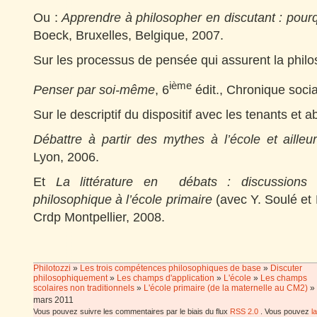
Ou :
Apprendre à philosopher en discutant : pour
Boeck, Bruxelles, Belgique, 2007.
Sur les processus de pensée qui assurent la philo
ième
Penser par soi-même
, 6
édit., Chronique socia
Sur le descriptif du dispositif avec les tenants et a
Débattre à partir des mythes à l’école et ailleu
Lyon, 2006.
Et
La littérature en débats : discussions à
philosophique à l’école primaire
(avec Y. Soulé et
Crdp Montpellier, 2008.
Philotozzi
»
Les trois compétences philosophiques de base
»
Discuter
philosophiquement
»
Les champs d'application
»
L'école
»
Les champs
scolaires non traditionnels
»
L'école primaire (de la maternelle au CM2)
»
mars 2011
Vous pouvez suivre les commentaires par le biais du flux
RSS 2.0
. Vous pouvez
l