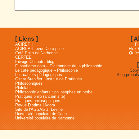
[ Liens ]
[ 
ACIREPH
Fl
ACIREPH revue Côté philo
Flux
Café Philo de Narbonne
Qu'es
CERFEE
Edwige Chirouter blog
Filosofiamo.com – Dictionnaire de la philosophie
Le café pedagogique – Philosophie
Copyr
Les cahiers pédagogiques
Blog propul
Oscar Brenifier | Institut de Pratiques
Philosophiques
Philolab
Philosophie enfants : philosophes en herbe
Pratiques philo (ancien site)
Pratiques philosophiques
Revue Diotime l'Agora
Site de l'AGSAS J. Lévine
Université populaire de Caen
Université populaire de Narbonne