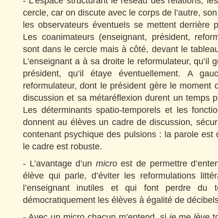
- L’espace structurant le réseau des relations, le
cercle, car on discute avec le corps de l’autre, son
les observateurs éventuels se mettent derrière p
Les coanimateurs (enseignant, président, reform
sont dans le cercle mais à côté, devant le tablea
L’enseignant a à sa droite le reformulateur, qu’il 
président, qu’il étaye éventuellement. A gau
reformulateur, dont le président gère le moment d
discussion et sa métaréflexion durent un temps 
Les déterminants spatio-temporels et les foncti
donnent au élèves un cadre de discussion, sécur
contenant psychique des pulsions : la parole est d
le cadre est robuste.
- L’avantage d’un
micro
est de permettre d’enten
élève qui parle, d’éviter les reformulations litt
l’enseignant inutiles et qui font perdre du
démocratiquement les élèves à égalité de décibels
- Avec un micro chacun m’entend, si
je me lève
t