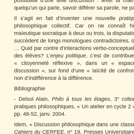
possibilité d’une telle discussion : lever la ma
quelqu’un qui parle, savoir différer sa parole, n
Il s’agit en fait d’inventer une nouvelle
prati
philosophique collectif. Car on ne connaît h
maïeutique socratique à deux ou trois, la disputa
succèdent de longs monologues contradictoires, o
… Quid par contre d’interactions verbo-conceptue
des élèves? L’
enjeu politique
, c’est de contribu
« citoyenneté réflexive », dans un « espace
discussion », sur fond d’une « laïcité de confron
non d’indifférence à la différence.
Bibliographie
- Delsol Alain,
Philo à tous les étages
, 3° coll
pratiques philosophiques, « Un atelier en cycle 
pp. 48-52, janv. 2004.
Idem, « Discussion philosophique dans une class
Cahiers du CERFEE
, n° 19, Presses Universitair