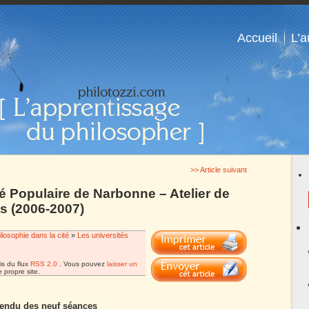
Accueil
L’a
>> Article suivant
té Populaire de Narbonne – Atelier de
s (2006-2007)
ilosophie dans la cité
»
Les universités
is du flux
RSS 2.0
. Vous pouvez
laisser un
 propre site.
rendu des neuf séances