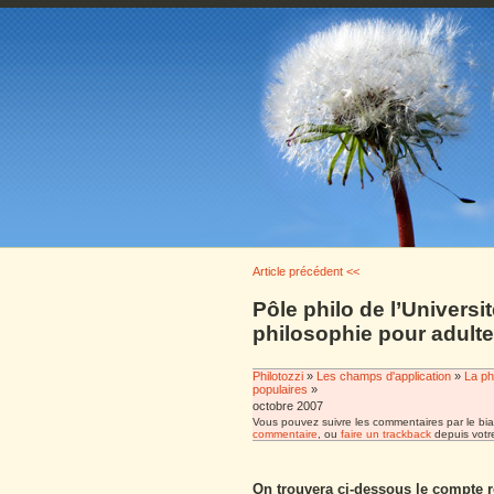
Article précédent <<
Pôle philo de l’Universi
philosophie pour adulte
Philotozzi
»
Les champs d'application
»
La ph
populaires
»
octobre 2007
Vous pouvez suivre les commentaires par le bia
commentaire
, ou
faire un trackback
depuis votre
On trouvera ci-dessous le compte 