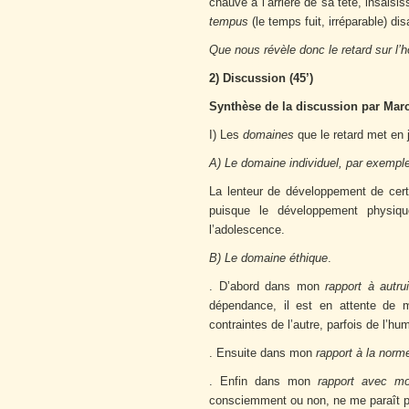
chauve à l’arrière de sa tête, insaisis
tempus
(le temps fuit, irréparable) disa
Que nous révèle donc le retard sur l
2) Discussion (45’)
Synthèse de la discussion par Marc
I) Les
domaines
que le retard met en 
A) Le domaine individuel, par exemple
La lenteur de développement de cert
puisque le développement physiq
l’adolescence.
B) Le
domaine éthique
.
. D’abord dans mon
rapport à autru
dépendance, il est en attente de 
contraintes de l’autre, parfois de l’hum
. Ensuite dans mon
rapport à la norm
. Enfin dans mon
rapport avec 
consciemment ou non, ne me paraît pa