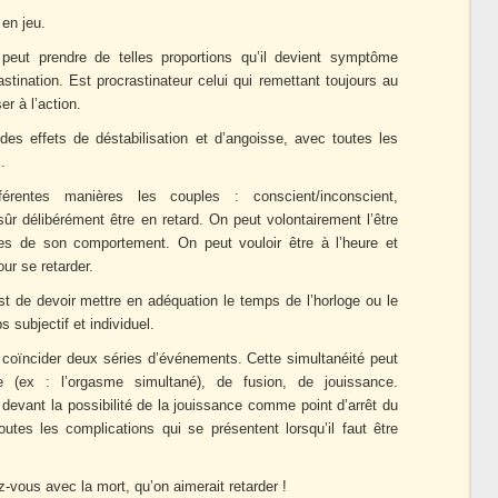
s
en jeu.
 peut prendre de telles proportions qu’il devient symptôme
astination. Est procrastinateur celui qui remettant toujours au
r à l’action.
des effets de déstabilisation et d’angoisse, avec toutes les
.
érentes manières les couples : conscient/inconscient,
 sûr délibérément être en retard. On peut volontairement l’être
bles de son comportement. On peut vouloir être à l’heure et
ur se retarder.
est de devoir mettre en adéquation le temps de l’horloge ou le
s subjectif et individuel.
e coïncider deux séries d’événements. Cette simultanéité peut
 (ex : l’orgasme simultané), de fusion, de jouissance.
 devant la possibilité de la jouissance comme point d’arrêt du
outes les complications qui se présentent lorsqu’il faut être
z-vous avec la mort, qu’on aimerait retarder !