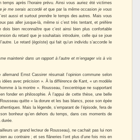
n temps après l’horaire prévu. Ainsi vous auriez été victimes
e je me serais accordé et
que par la même occasion
je vous
’est aussi et surtout prendre le temps des autres. Mais vous
ux pas aller jusque-là, même si c’est très tentant, et préfère
e dois bien reconnaître que c’est ainsi bien plus confortable
nsion du retard que je souhaitais introduire, celle qui se joue
’autre. Le retard (égoïste) qui fait qu’un individu s’accorde le
t me maintenir dans un rapport à l’autre et m’engager vis à vis
e allemand Ernst Cassirer résumait l’opinion commune selon
 idées avec précision ». À la différence de Kant, « un modèle
 l’homme à la montre ». Rousseau, l’excentrique ne supportant
en fonder en philosophie. À l’appui de cette thèse, une belle
 Rousseau quitte « la dorure et les bas blancs, pose son épée
uthentiques. Mais la légende, s’emparant de l’épisode, fera de
r son bonheur qu’en dehors du temps, dans ces moments de
a durée.
r ailleurs un grand lecteur de Rousseau), ne cachait pas lui non
bien au contraire ; et ses flâneries l’ont plus d’une fois mis en