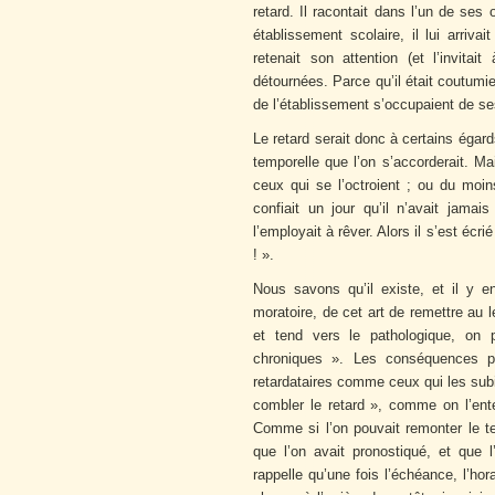
retard. Il racontait dans l’un de se
établissement scolaire, il lui arriv
retenait son attention (et l’invitai
détournées. Parce qu’il était coutumier
de l’établissement s’occupaient de ses
Le retard serait donc à certains égar
temporelle que l’on s’accorderait. M
ceux qui se l’octroient ; ou du moi
confiait un jour qu’il n’avait jamai
l’employait à rêver. Alors il s’est écr
! ».
Nous savons qu’il existe, et il y 
moratoire, de cet art de remettre au
et tend vers le pathologique, on
chroniques ». Les conséquences peu
retardataires comme ceux qui les subis
combler le retard », comme on l’ent
Comme si l’on pouvait remonter le te
que l’on avait pronostiqué, et que l
rappelle qu’une fois l’échéance, l’hor