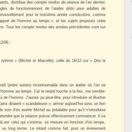
pants, distribue des compte rendus de séance de l’an dernier,
règles de fonctionnement de l’atelier philo pour adultes de
le renouvellement pour la troisième année consécutive, comme
rapport de l’homme au temps », et les sujets proposés cette
ème. Tous les compte rendus des années précédentes sont sur
12/06 ;
rythme » (Michel et Marcelle); celle du 16/12 sur « Dire le
aît (entre autres) incontournable dans un atelier où l’on se
e l’homme au temps. Car le retard touche à la fois, me semble-
 de l’homme. J’aurais pu peut-être, pour introduire et illustrer
tains diraient « scandaleuse », arriver aujourd’hui avec un bon
le soin d’en avertir Michel au préalable pour qu’il n’introduise
 attendre que la séance puisse effectivement commencer. Il va
 là est celui qui s’estime, se mesure en fonction d’un temps,
n ou long terme. Le retard comme
fait
, pour un évènement