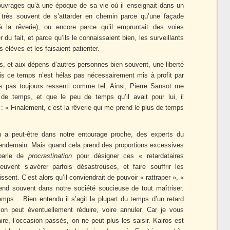
s ouvrages qu’à une époque de sa vie où il enseignait dans un
ait très souvent de s’attarder en chemin parce qu’une façade
t à la rêverie), ou encore parce qu’il empruntait des voies
 du fait, et parce qu’ils le connaissaient bien, les surveillants
 élèves et les faisaient patienter.
ds, et aux dépens d’autres personnes bien souvent, une liberté
ais ce temps n’est hélas pas nécessairement mis à profit par
ns pas toujours ressenti comme tel. Ainsi, Pierre Sansot me
s de temps, et que le peu de temps qu’il avait pour lui, il
ié : « Finalement, c’est la rêverie qui me prend le plus de temps
en a peut-être dans notre entourage proche, des experts du
 lendemain. Mais quand cela prend des proportions excessives
 parle de
procrastination
pour désigner ces « retardataires
vent s’avérer parfois désastreuses, et faire souffrir les
sent. C’est alors qu’il conviendrait de pouvoir « rattraper », «
end souvent dans notre société soucieuse de tout maîtriser.
mps… Bien entendu il s’agit la plupart du temps d’un retard
’on peut éventuellement réduire, voire annuler. Car je vous
aire, l’occasion passés, on ne peut plus les saisir. Kairos est