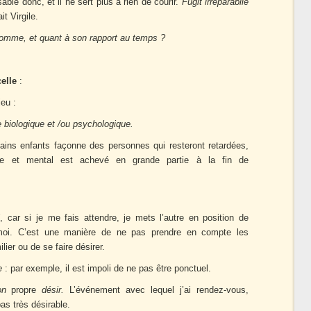
sable donc, et il ne sert plus à rien de courir.
Fugit irreparabile
it Virgile.
’homme, et quant à son rapport au temps ?
elle
:
jeu :
 biologique et /ou psychologique.
ains enfants façonne des personnes qui resteront retardées,
ue et mental est achevé en grande partie à la fin de
i
, car si je me fais attendre, je mets l’autre en position de
moi. C’est une manière de ne pas prendre en compte les
ilier ou de se faire désirer.
e
: par exemple, il est impoli de ne pas être ponctuel.
mon
propre
désir.
L’événement avec lequel j’ai rendez-vous,
s très désirable.