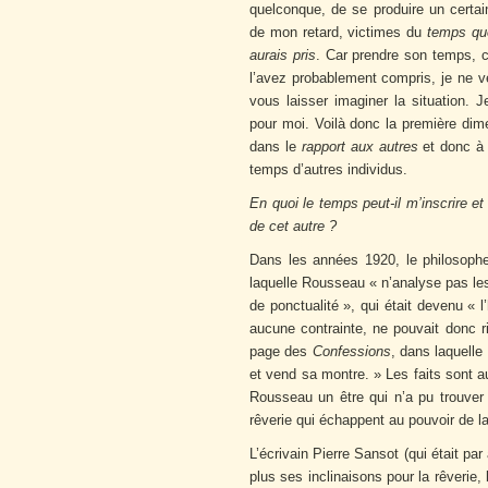
quelconque, de se produire un certai
de mon retard, victimes du
temps qu
aurais pris
. Car prendre son temps, c
l’avez probablement compris, je ne ve
vous laisser imaginer la situation. J
pour moi. Voilà donc la première dime
dans le
rapport aux autres
et donc à l
temps d’autres individus.
En quoi le temps peut-il m’inscrire e
de cet autre ?
Dans les années 1920, le philosoph
laquelle
Rousseau « n’analyse pas les
de ponctualité », qui était devenu «
aucune contrainte, ne pouvait donc ri
page des
Confessions
, dans laquelle
et vend sa montre. » Les faits sont a
Rousseau un être qui n’a pu trouve
rêverie qui échappent au pouvoir de l
L’écrivain Pierre Sansot (qui était pa
plus ses inclinaisons pour la rêverie, 