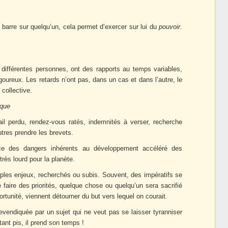
e barre sur quelqu’un, cela permet d’exercer sur lui du
pouvoir
.
.
différentes personnes, ont des rapports au temps variables,
igoureux. Les retards n’ont pas, dans un cas et dans l’autre, le
 collective.
ique
il perdu, rendez-vous ratés, indemnités à verser, recherche
utres prendre les brevets.
ce des dangers inhérents au développement accéléré des
très lourd pour la planète.
tiples enjeux, recherchés ou subis. Souvent, des impératifs se
e faire des priorités, quelque chose ou quelqu’un sera sacrifié
ortunité, viennent détourner du but vers lequel on courait.
 revendiquée par un sujet qui ne veut pas se laisser tyranniser
tant pis, il prend son temps !