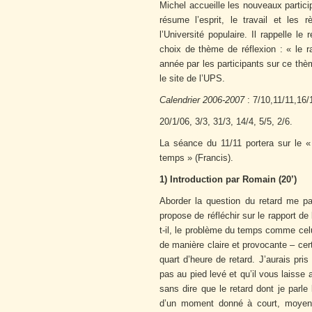
Michel accueille les nouveaux partici
résume l’esprit, le travail et les 
l’Université populaire. Il rappelle 
choix de thème de réflexion : « le 
année par les participants sur ce th
le site de l’UPS.
Calendrier 2006-2007
: 7/10,11/11,16/
20/1/06, 3/3, 31/3, 14/4, 5/5, 2/6.
La séance du 11/11 portera sur le « 
temps » (Francis).
1) Introduction par Romain (20’)
Aborder la question du retard me par
propose de réfléchir sur le rapport d
t-il, le problème du temps comme celui
de manière claire et provocante – cer
quart d’heure de retard. J’aurais pris 
pas au pied levé et qu’il vous laisse
sans dire que le retard dont je parle
d’un moment donné à court, moye