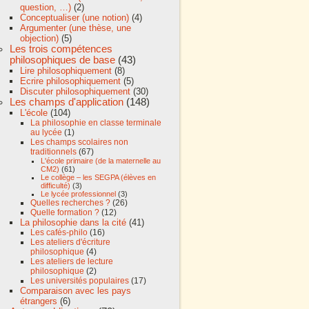
question, …)
(2)
Conceptualiser (une notion)
(4)
Argumenter (une thèse, une
objection)
(5)
Les trois compétences
philosophiques de base
(43)
Lire philosophiquement
(8)
Ecrire philosophiquement
(5)
Discuter philosophiquement
(30)
Les champs d'application
(148)
L'école
(104)
La philosophie en classe terminale
au lycée
(1)
Les champs scolaires non
traditionnels
(67)
L'école primaire (de la maternelle au
CM2)
(61)
Le collège – les SEGPA (élèves en
difficulté)
(3)
Le lycée professionnel
(3)
Quelles recherches ?
(26)
Quelle formation ?
(12)
La philosophie dans la cité
(41)
Les cafés-philo
(16)
Les ateliers d'écriture
philosophique
(4)
Les ateliers de lecture
philosophique
(2)
Les universités populaires
(17)
Comparaison avec les pays
étrangers
(6)